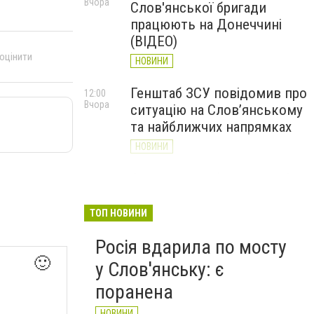
Вчора
Слов'янської бригади
працюють на Донеччині
(ВІДЕО)
 оцінити
НОВИНИ
Генштаб ЗСУ повідомив про
12:00
Вчора
ситуацію на Слов’янському
та найближчих напрямках
НОВИНИ
Слов’янськ обстріляли 13
11:18
Вчора
разів за добу. Хроніка
великої війни: 7 серпня
ТОП НОВИНИ
НОВИНИ
Росія вдарила по мосту
🙂
у Слов'янську: є
поранена
НОВИНИ