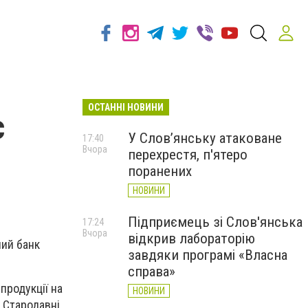
ОСТАННІ НОВИНИ
є
У Слов’янську атаковане
17:40
Вчора
перехрестя, п'ятеро
поранених
НОВИНИ
Підприємець зі Слов'янська
17:24
Вчора
відкрив лабораторію
ний банк
завдяки програмі «Власна
справа»
продукції на
НОВИНИ
- Стародавні