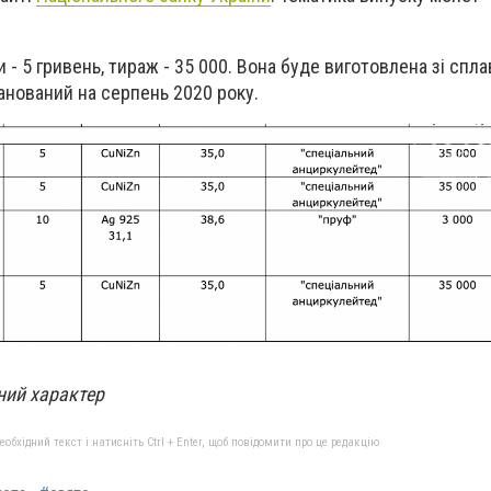
 - 5 гривень, тираж - 35 000. Вона буде виготовлена зі сплав
ланований на серпень 2020 року.
ний характер
бхідний текст і натисніть Ctrl + Enter, щоб повідомити про це редакцію