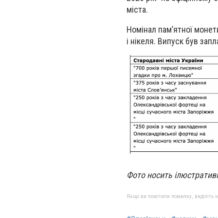
міста.
Номінал пам’ятної монети
і нікеля. Випуск був зап
Фото носить ілюстратив
Якщо ви помітили помилку, виділіть нео