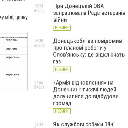
При Донецькій ОВА
16:24
Вчора
запрацювала Рада ветеранів
у міді, цинку
війни
НОВИНИ
Донецькоблгаз повідомив
15:30
Вчора
про планові роботи у
Слов’янську: де відключать
газ
НОВИНИ
«Армія відновлення» на
14:55
Вчора
Донеччині: тисячі людей
долучилися до відбудови
громад
НОВИНИ
Як службові собаки 18-ї
13:34