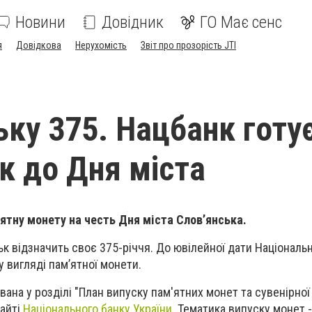
Новини
Довідник
ГО Має сенс
я
Довідкова
Нерухомість
Звіт про прозорість JTI
ьку 375. Нацбанк готу
к до Дня міста
ятну монету на честь Дня міста Слов’янська.
ьк відзначить своє 375-річчя. До ювілейної дати Національ
у вигляді пам’ятної монети.
вана у розділі "План випуску пам'ятних монет та сувенірної 
сайті
Національного банку України
. Тематика випуску монет 