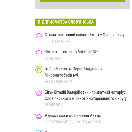
ПІДПРИЄМСТВА СЛОВ'ЯНСЬКА
Стоматологічний кабінет Естет у Слов'янську
+380(66)307-55-75
Контент агентство MAKE SENSE
0504262624
★ BusMaster ★ Переобладнання
Мікроавтобусів №1
+380(67)599-04-04
Бігун Віталій Валерійович - приватний нотаріус
Слов'янського міського нотаріального округу
Дон.обл.
0506555431
Адвокатське об'єднання Актум
+380(67)566-47-09, +380(50)347-05-80