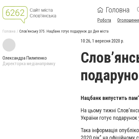
Головна
Робота
Оголошенн
Головна
Слов’янську 375. Нацбанк готує подарунок до Дня міста
10:26, 1 вересня 2020 р.
Слов’янс
Олександра Пилипенко
Директорка медіанапрямку
подаруно
Нацбанк випустить пам’
На цьому тижні Слов’янс
України готує подарунок 
Така інформація опубліко
2020 рік" на офіційному 