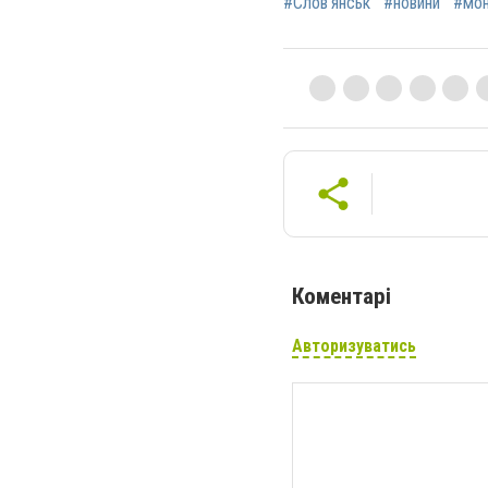
#Слов’янськ
#новини
#мон
Коментарі
Авторизуватись