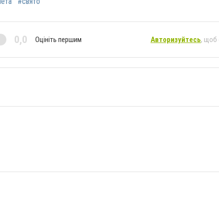
ета
#свято
0,0
Оцініть першим
Авторизуйтесь
, щоб