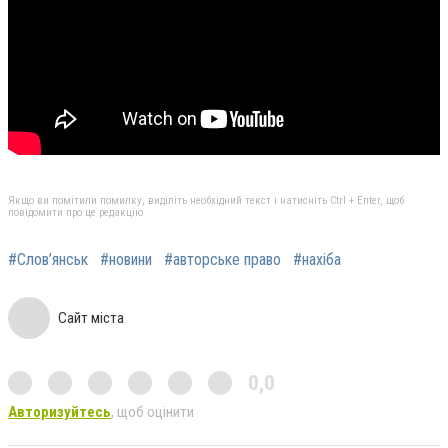
Якщо ви помітили помилку, виділіть необхідний текст і натисніть Ctrl + Enter, щоб
повідомити про це редакцію
#Слов’янськ
#новини
#авторське право
#нахіба
Сайт міста
0,0
Авторизуйтесь
, щоб оцінити