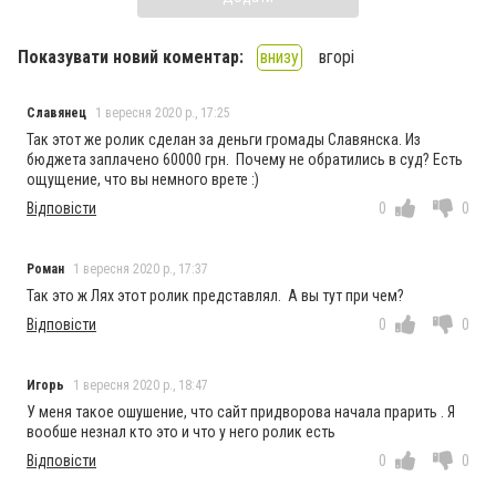
Показувати новий коментар:
внизу
вгорі
Славянец
1 вересня 2020 р., 17:25
Так этот же ролик сделан за деньги громады Славянска. Из
бюджета заплачено 60000 грн. Почему не обратились в суд? Есть
ощущение, что вы немного врете :)
Відповісти
0
0
Роман
1 вересня 2020 р., 17:37
Так это ж Лях этот ролик представлял. А вы тут при чем?
Відповісти
0
0
Игорь
1 вересня 2020 р., 18:47
У меня такое ошушение, что сайт придворова начала прарить . Я
вообше незнал кто это и что у него ролик есть
Відповісти
0
0