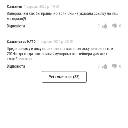
Славянин
1 вересня 2020 р., 19:00
Валерий, вы как бы правы, но если Они не указали ссылку на Ваш
материал(!)
Відповісти
0
0
Славянск за НАТО
1 вересня 2020 р., 20:45
Придворному и ляху после отвала кацапов оккупантов летом
2014года люди поставили 2мусорных контейнера для этих
колоборантов...
Відповісти
0
0
Усі коментарі (33)