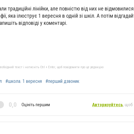
ли традиційні лінійки, але повністю від них не відмовилис
ії, яка ілюструє 1 вересня в одній зі шкіл. А потім відгадай
апишіть відповіді у коментарі.
бхідний текст і натисніть Ctrl + Enter, щоб повідомити про це редакцію
л
#школа. 1 вересня
#перший дзвоник
0,0
Оцініть першим
Авторизуйтесь
, щоб