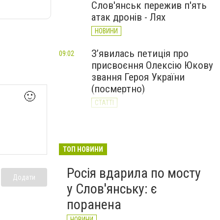
Слов'янськ пережив п'ять
атак дронів - Лях
НОВИНИ
З’явилась петиція про
09:02
присвоєння Олексію Юкову
звання Героя України
(посмертно)
🙂
СТАТТІ
За день Слов'янськ
20:23
Вчора
пережив 11 атак дронів: 62-
річний чоловік у реанімації
ТОП НОВИНИ
НОВИНИ
Росія вдарила по мосту
Додати
у Слов'янську: є
поранена
НОВИНИ