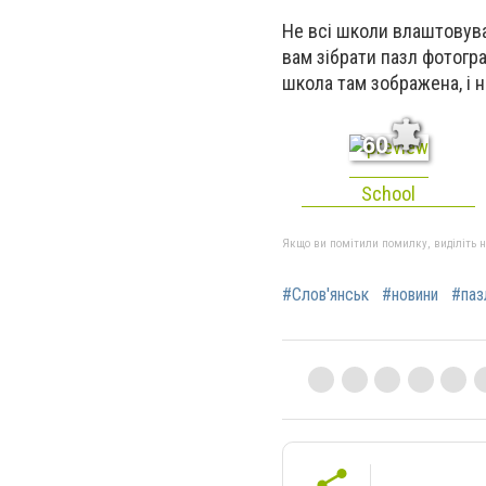
Не всі школи влаштовува
вам зібрати пазл фотограф
школа там зображена, і н
60
School
Якщо ви помітили помилку, виділіть нео
#Слов'янськ
#новини
#паз