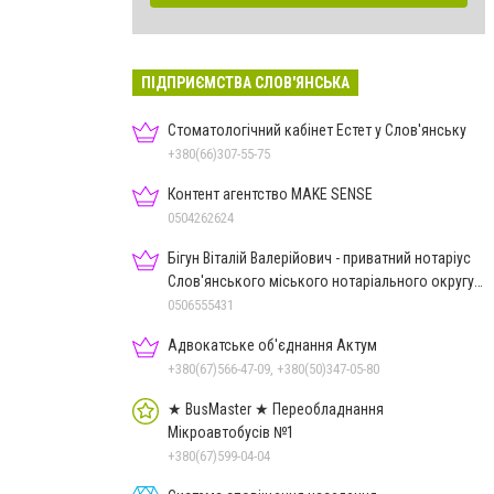
ПІДПРИЄМСТВА СЛОВ'ЯНСЬКА
Стоматологічний кабінет Естет у Слов'янську
+380(66)307-55-75
Контент агентство MAKE SENSE
0504262624
Бігун Віталій Валерійович - приватний нотаріус
Слов'янського міського нотаріального округу
Дон.обл.
0506555431
Адвокатське об'єднання Актум
+380(67)566-47-09, +380(50)347-05-80
★ BusMaster ★ Переобладнання
Мікроавтобусів №1
+380(67)599-04-04