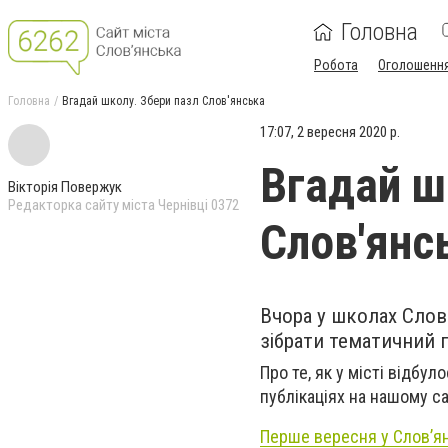
Головна
Робота
Оголошенн
Головна
Вгадай школу. Збери пазл Слов'янська
17:07, 2 вересня 2020 р.
Вгадай ш
Вікторія Повержук
Редакторка сайту міста Чернівці 0372
Слов'янс
Вчора у школах Слов
зібрати тематичний 
Про те, як у місті відбу
публікаціях на нашому са
Перше вересня у Слов’я