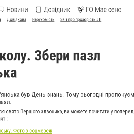
Новини
Довідник
ГО Має сенс
я
Довідкова
Нерухомість
Звіт про прозорість JTI
колу. Збери пазл
ька
'янська був День знань. Тому сьогодні пропонує
пазл.
лося свято Першого здвоника, ви можете почитати у поперед
йті:
нську. Фото з соцмереж