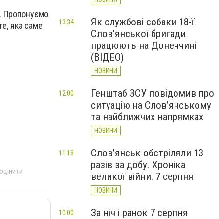
я. Пропонуємо
Як службові собаки 18-ї
13:34
те, яка саме
Слов'янської бригади
працюють на Донеччині
(ВІДЕО)
НОВИНИ
Генштаб ЗСУ повідомив про
12:00
ситуацію на Слов’янському
та найближчих напрямках
НОВИНИ
Слов’янськ обстріляли 13
11:18
разів за добу. Хроніка
 оцінити
великої війни: 7 серпня
НОВИНИ
За ніч і ранок 7 серпня
10:00