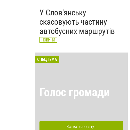
У Слов'янську
скасовують частину
автобусних маршрутів
НОВИНИ
СПЕЦТЕМА
Голос громади
Всі матеріали тут