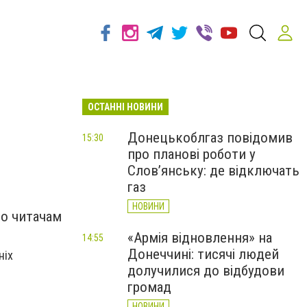
ОСТАННІ НОВИНИ
Донецькоблгаз повідомив
15:30
про планові роботи у
Слов’янську: де відключать
газ
НОВИНИ
мо читачам
«Армія відновлення» на
14:55
Донеччині: тисячі людей
ніх
долучилися до відбудови
громад
НОВИНИ