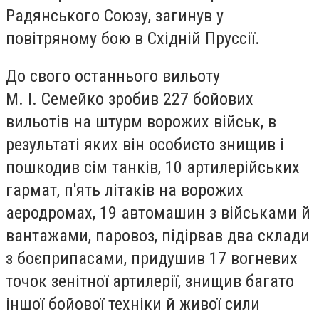
Радянського Союзу, загинув у
повітряному бою в Східній Пруссії.
До свого останнього вильоту
М. І. Семейко зробив 227 бойових
вильотів на штурм ворожих військ, в
результаті яких він особисто знищив і
пошкодив сім танків, 10 артилерійських
гармат, п'ять літаків на ворожих
аеродромах, 19 автомашин з військами й
вантажами, паровоз, підірвав два склади
з боєприпасами, придушив 17 вогневих
точок зенітної артилерії, знищив багато
іншої бойової техніки й живої сили