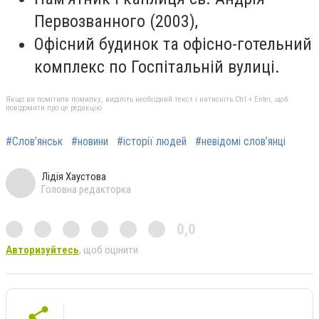
Первозванного (2003),
Офісний будинок та офісно-готельний
комплекс по Госпітальній вулиці.
Якщо ви помітили помилку, виділіть необхідний текст і натисніть Ctrl + Enter, щоб
повідомити про це редакцію
#Слов’янськ
#новини
#історії людей
#невідомі слов’янці
Лідія Хаустова
Головна редакторка
0,0
Авторизуйтесь
, щоб оцінити