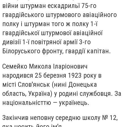
війни штурман ескадрильї 75-го
гвардійського штурмового авіаційного
полку і штурман того ж полку 1-ї
гвардійської штурмової авіаційної
дивізії 1-ї повітряної армії 3-го
Білоруського фронту, гвардії капітан.
Семейко Микола Іларіонович
народився 25 березня 1923 року в
місті Слов'янськ (нині Донецька
область, Україна) у родині службовця. За
національністтю — українець.
Закінчив неповну середню школу № 12,
яка носить його ім'я.