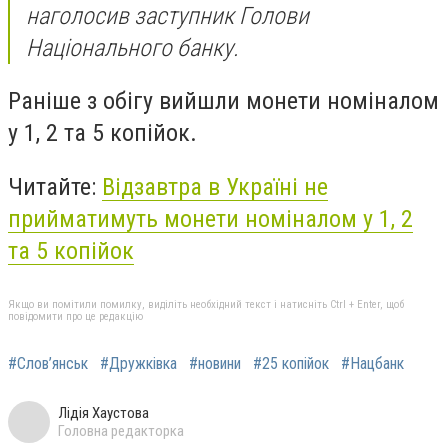
наголосив заступник Голови
Національного банку.
Раніше з обігу вийшли монети номіналом
у 1, 2 та 5 копійок.
Читайте:
Відзавтра в Україні не
прийматимуть монети номіналом у 1, 2
та 5 копійок
Якщо ви помітили помилку, виділіть необхідний текст і натисніть Ctrl + Enter, щоб
повідомити про це редакцію
#Слов’янськ
#Дружківка
#новини
#25 копійок
#Нацбанк
Лідія Хаустова
Головна редакторка