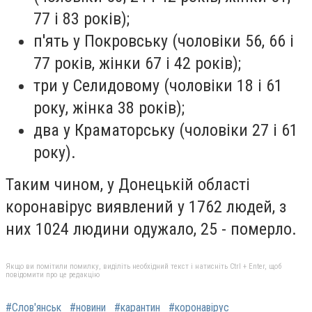
77 і 83 років);
п'ять у Покровську (чоловіки 56, 66 і
77 років, жінки 67 і 42 років);
три у Селидовому (чоловіки 18 і 61
року, жінка 38 років);
два у Краматорську (чоловіки 27 і 61
року).
Таким чином, у Донецькій області
коронавірус виявлений у 1762 людей, з
них 1024 людини одужало, 25 - померло.
Якщо ви помітили помилку, виділіть необхідний текст і натисніть Ctrl + Enter, щоб
повідомити про це редакцію
#Слов'янськ
#новини
#карантин
#коронавірус