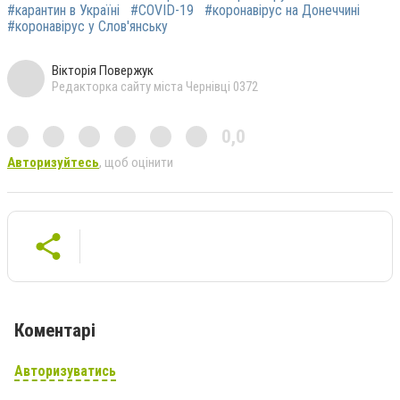
#карантин в Україні
#COVID-19
#коронавірус на Донеччині
#коронавірус у Слов'янську
Вікторія Повержук
Редакторка сайту міста Чернівці 0372
0,0
Авторизуйтесь
, щоб оцінити
Коментарі
Авторизуватись