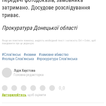
передачі фотодоказів, замовника
затримано. Досудове розслідування
триває.
Прокуратура Донецької області
Якщо ви помітили помилку, виділіть необхідний текст і натисніть Ctrl + Enter, щоб
повідомити про це редакцію
#Слов’янськ
#новини
#замовне вбивство
#поліція Слов’янська
#прокуратура Слов’янська
Лідія Хаустова
Головна редакторка
0,0
Авторизуйтесь
, щоб оцінити