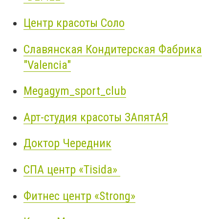
Центр красоты Соло
Славянская Кондитерская Фабрика
"Valencia"
Megagym_sport_club
Арт-студия красоты ЗАпятАЯ
Доктор Чередник
СПА центр «Tisida»
Фитнес центр «Strong»