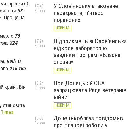
аматорська 60
У Слов’янську атаковане
17:40
жало та
33
-
Вчора
перехрестя, п'ятеро
й.
Про це на
поранених
НОВИНИ
померло
76
Підприємець зі Слов'янська
17:24
тис. 324
Вчора
відкрив лабораторію
завдяки програмі «Власна
ис. 690
). Із
справа»
жало
115 тис.
НОВИНИ
При Донецькій ОВА
16:24
 країні. Він
Вчора
запрацювала Рада ветеранів
війни
у становить
НОВИНИ
 Times
.
Донецькоблгаз повідомив
15:30
Вчора
про планові роботи у