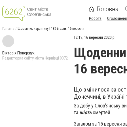
Головна
Робота
Оголошенн
Головна
Щоденник карантину | 189-й день. 16 вересня
12:18, 16 вересня 2020 р.
Щоденник
Вікторія Повержук
Редакторка сайту міста Чернівці 0372
16 верес
Що змінилося за ост
Донеччині, в Україні т
За добу
у Слов’янську в
та
шість
смертей.
Загалом за 15 вересня 