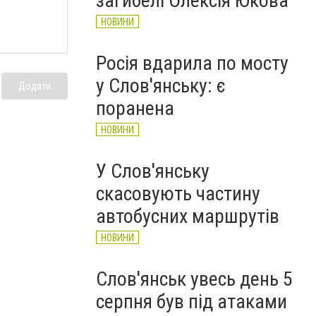
загибелі Олексія Юкова
НОВИНИ
Росія вдарила по мосту
у Слов'янську: є
Додати
поранена
НОВИНИ
У Слов'янську
скасовують частину
автобусних маршрутів
НОВИНИ
Слов'янськ увесь день 5
серпня був під атаками