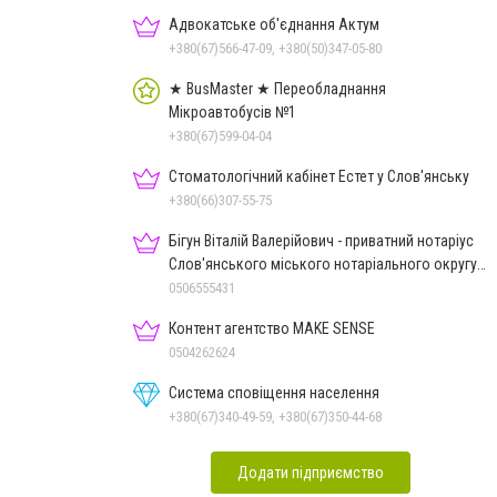
Адвокатське об'єднання Актум
+380(67)566-47-09, +380(50)347-05-80
★ BusMaster ★ Переобладнання
Мікроавтобусів №1
+380(67)599-04-04
Стоматологічний кабінет Естет у Слов'янську
+380(66)307-55-75
Бігун Віталій Валерійович - приватний нотаріус
Слов'янського міського нотаріального округу
Дон.обл.
0506555431
Контент агентство MAKE SENSE
0504262624
Система сповіщення населення
+380(67)340-49-59, +380(67)350-44-68
Додати підприємство