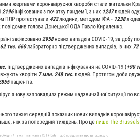
вими жертвами коронавірусної хвороби стали жительки Кр
і
2196
інфікованих з початку пандемії, з них
1247
людей оду
ом ПЛР протестували
422
людини, методом ІФА -
1238
люде
ok повідомив голова Донецької ОДА Павло Кириленко.
раїні зафіксовано
2958
нових випадків COVID-19, за добу 
62 тис. 660
лабораторно підтверджених випадків, із них
72 
ис.
підтверджених випадків інфікування на COVID-19 (
+90 т
довжують хворіти
7 млн. 248 тис.
людей. Протягом доби оду
2855
пацієнтів.
ірус знову запровадила режим надзвичайної ситуації по всій
ннього тижня середній показник нових випадків коронавірус
льше, ніж за попередній тиждень. Про це
пише The Brussels
бхідний текст і натисніть Ctrl + Enter, щоб повідомити про це редакцію