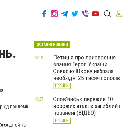
ОСТАННІ НОВИНИ
нь.
Петиція про присвоєння
12:12
звання Героя України
Олексію Юкову набрала
необхідні 25 тисяч голосів
НОВИНИ
на
Слов'янськ пережив 10
10:27
ворожих атак: є загиблий і
ріод пандемії
поранені (ВІДЕО)
НОВИНИ
'яти
дітей та