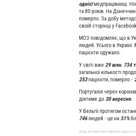
однієї
медпрацівниці. Но
та 80 років. На Донеччин
померло. За добу метод
своїй сторінці у Facebo
МОЗ повідомляє, що в
Ук
людей. Усього в Україні
1
пацієнти одужало.
У світі вже
29 млн. 734 т
загальної кількості про
253
пацієнти, померло -
Португалія через коронав
діятиме до
30 вересня
.
У Бельгії протягом оста
746
людей - це на
51%
бі
Якщо ви помітили помилку, виділіть нео