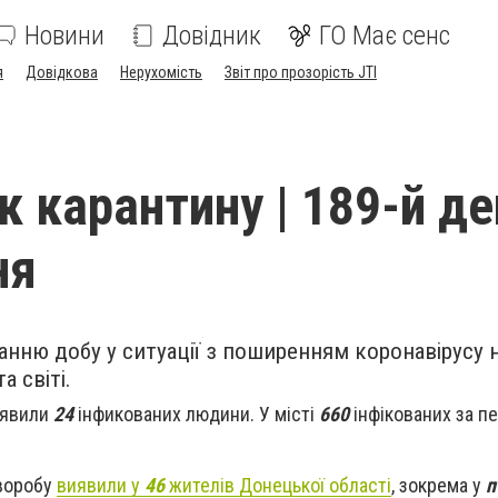
Новини
Довідник
ГО Має сенс
я
Довідкова
Нерухомість
Звіт про прозорість JTI
 карантину | 189-й де
ня
анню добу у ситуації з поширенням коронавірусу 
а світі.
иявили
24
інфикованих людини. У місті
660
інфікованих за пе
хворобу
виявили у
46
жителів Донецької області
, зокрема у
п