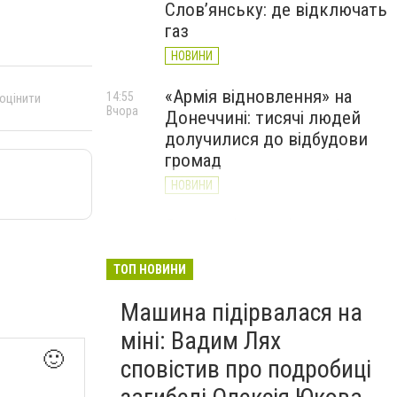
Слов’янську: де відключать
газ
НОВИНИ
«Армія відновлення» на
14:55
 оцінити
Вчора
Донеччині: тисячі людей
долучилися до відбудови
громад
НОВИНИ
Як службові собаки 18-ї
13:34
Вчора
Слов'янської бригади
працюють на Донеччині
ТОП НОВИНИ
(ВІДЕО)
Машина підірвалася на
НОВИНИ
міні: Вадим Лях
🙂
сповістив про подробиці