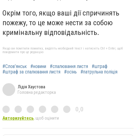
Окрім того, якщо ваші дії спричинять
пожежу, то це може нести за собою
кримінальну відповідальність.
Якщо ви помітили помилку, виділіть необхідний текст і натисніть Ctrl + Enter, щоб
повідомити про це редакцію
#Слов’янськ
#новини
#спалювання листя
#штраф
#штраф за спалювання листя
#осінь
#патрульна поліція
Лідія Хаустова
Головна редакторка
0,0
Авторизуйтесь
, щоб оцінити