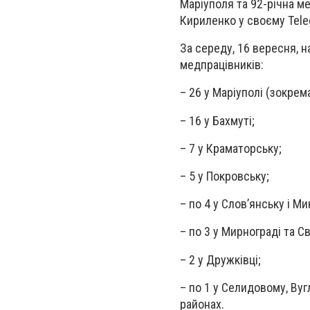
Маріуполя та 92-річна м
Кириленко у своєму Tele
За середу, 16 вересня, 
медпрацівників:
– 26 у Маріуполі (зокрем
– 16 у Бахмуті;
– 7 у Краматорську;
– 5 у Покровську;
– по 4 у Слов’янську і Ми
– по 3 у Мирнограді та С
– 2 у Дружківці;
– по 1 у Селидовому, Ву
районах.