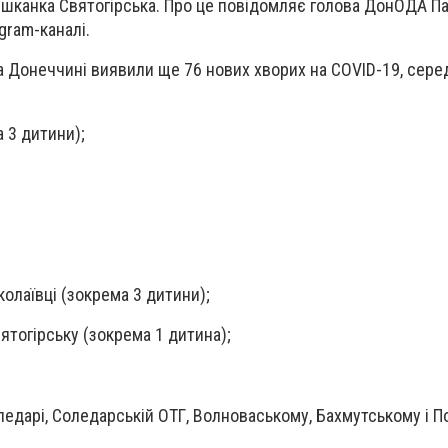
ешканка Святогірська. Про це повідомляє голова ДонОДА П
gram-каналі.
на Донеччині виявили ще 76 нових хворих на COVID-19, сере
а 3 дитини);
колаївці (зокрема 3 дитини);
вятогірську (зокрема 1 дитина);
гледарі, Соледарській ОТГ, Волноваському, Бахмутському і 