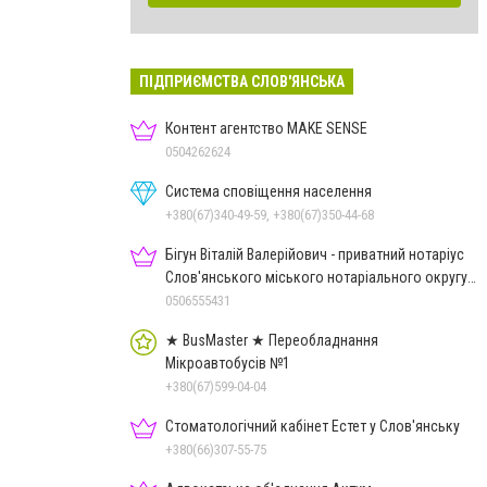
ПІДПРИЄМСТВА СЛОВ'ЯНСЬКА
Контент агентство MAKE SENSE
0504262624
Система сповіщення населення
+380(67)340-49-59, +380(67)350-44-68
Бігун Віталій Валерійович - приватний нотаріус
Слов'янського міського нотаріального округу
Дон.обл.
0506555431
★ BusMaster ★ Переобладнання
Мікроавтобусів №1
+380(67)599-04-04
Стоматологічний кабінет Естет у Слов'янську
+380(66)307-55-75