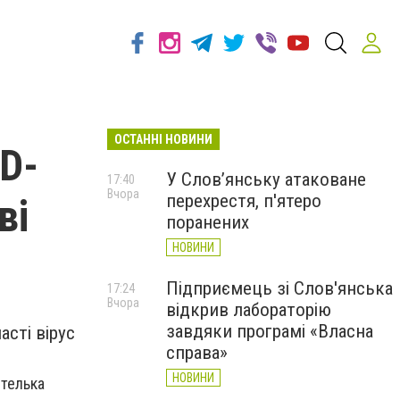
ОСТАННІ НОВИНИ
ID-
У Слов’янську атаковане
17:40
Вчора
перехрестя, п'ятеро
ві
поранених
НОВИНИ
Підприємець зі Слов'янська
17:24
Вчора
відкрив лабораторію
завдяки програмі «Власна
асті вірус
справа»
НОВИНИ
ителька