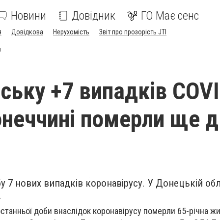
Новини
Довідник
ГО Має сенс
я
Довідкова
Нерухомість
Звіт про прозорість JTI
и
нську +7 випадків COV
онеччині померли ще д
у 7 нових випадків коронавірусу. У Донецькій обл
.
станньої доби внаслідок коронавірусу померли 65-річна ж