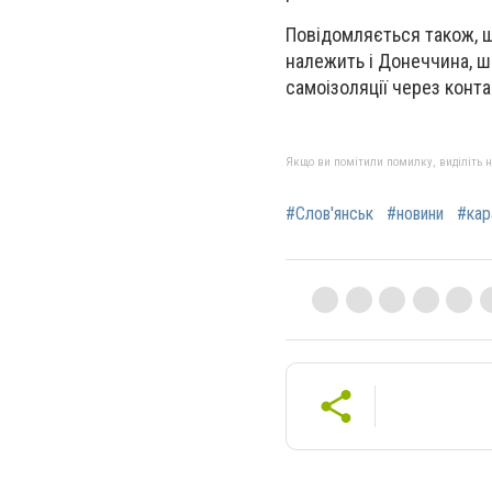
Повідомляється також, що
належить і Донеччина, ш
самоізоляції через конт
Якщо ви помітили помилку, виділіть нео
#Слов'янськ
#новини
#кар