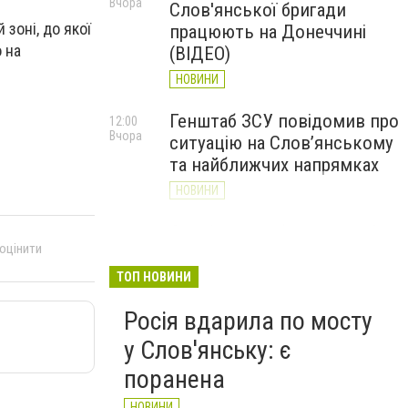
Вчора
Слов'янської бригади
 зоні, до якої
працюють на Донеччині
 на
(ВІДЕО)
НОВИНИ
Генштаб ЗСУ повідомив про
12:00
Вчора
ситуацію на Слов’янському
та найближчих напрямках
НОВИНИ
Слов’янськ обстріляли 13
11:18
Вчора
 оцінити
разів за добу. Хроніка
великої війни: 7 серпня
ТОП НОВИНИ
НОВИНИ
Росія вдарила по мосту
у Слов'янську: є
поранена
НОВИНИ