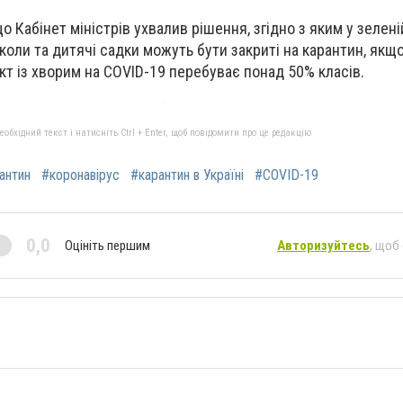
 Кабінет міністрів ухвалив рішення, згідно з яким у зеленій
коли та дитячі садки можуть бути закриті на карантин, якщо
акт із хворим на COVID-19 перебуває понад 50% класів.
бхідний текст і натисніть Ctrl + Enter, щоб повідомити про це редакцію
антин
#коронавірус
#карантин в Україні
#COVID-19
0,0
Оцініть першим
Авторизуйтесь
, щоб