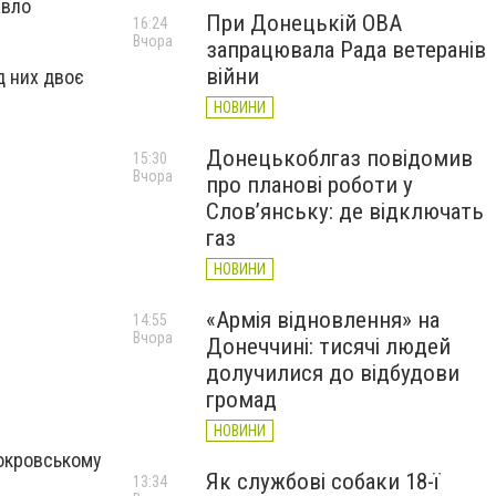
авло
При Донецькій ОВА
16:24
Вчора
запрацювала Рада ветеранів
війни
д них двоє
НОВИНИ
Донецькоблгаз повідомив
15:30
Вчора
про планові роботи у
Слов’янську: де відключать
газ
НОВИНИ
«Армія відновлення» на
14:55
Вчора
Донеччині: тисячі людей
долучилися до відбудови
громад
НОВИНИ
Покровському
Як службові собаки 18-ї
13:34