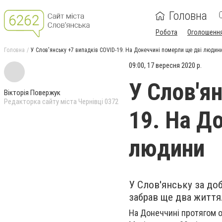
Головна
Робота
Оголошенн
Головна
У Слов'янську +7 випадків COVID-19. На Донеччині померли ще дві людин
09:00, 17 вересня 2020 р.
У Слов'я
Вікторія Повержук
Редакторка сайту міста Чернівці 0372
19. На Д
людини
У Слов'янську за доб
забрав ще два життя
На Донеччині протягом о