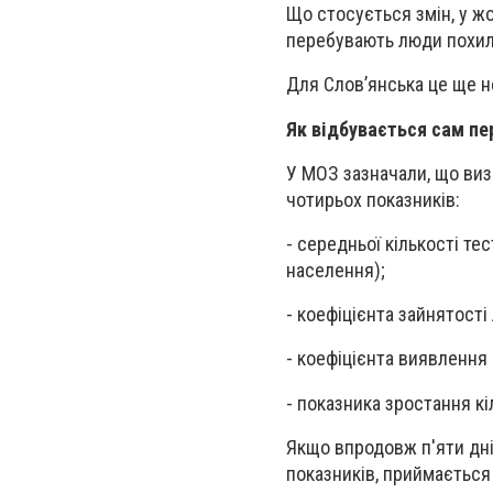
Що стосується змін, у жо
перебувають люди похило
Для Слов’янська це ще н
Як відбувається сам пер
У МОЗ зазначали, що визн
чотирьох показників:
- середньої кількості те
населення);
- коефіцієнта зайнятості
- коефіцієнта виявлення 
- показника зростання кі
Якщо впродовж п'яти дні
показників, приймається 