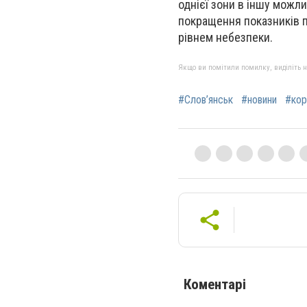
однієї зони в іншу можли
покращення показників п
рівнем небезпеки.
Якщо ви помітили помилку, виділіть нео
#Слов’янськ
#новини
#кор
Коментарі