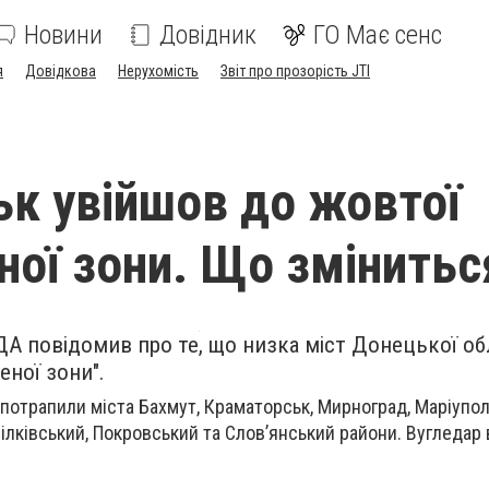
Новини
Довідник
ГО Має сенс
я
Довідкова
Нерухомість
Звіт про прозорість JTI
ьк увійшов до жовтої
ної зони. Що змінитьс
А повідомив про те, що низка міст Донецької об
еної зони".
 потрапили міста Бахмут, Краматорськ, Мирноград, Маріупол
ілківський, Покровський та Слов’янський райони. Вугледар