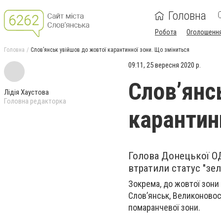
Головна
Робота
Оголошенн
Головна
Слов’янськ увійшов до жовтої карантинної зони. Що зміниться
09:11, 25 вересня 2020 р.
Слов’янс
Лідія Хаустова
Головна редакторка
карантин
Голова Донецької ОД
втратили статус "зел
Зокрема, до жовтої зони
Слов’янськ, Великоновос
помаранчевої зони.