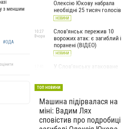
разі
Олексію Юкову набрала
ну з меншим
необхідні 25 тисяч голосів
НОВИНИ
Слов'янськ пережив 10
10:27
Вчора
ворожих атак: є загиблий і
#ОДА
поранені (ВІДЕО)
НОВИНИ
 оцінити
У Слов’янську атаковане
17:40
7 серпня
перехрестя, п'ятеро
поранених
ТОП НОВИНИ
НОВИНИ
Машина підірвалася на
міні: Вадим Лях
сповістив про подробиці