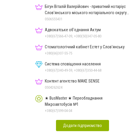
Бігун Віталій Валерійович - приватний нотаріус
Слов'янського міського нотаріального округу
Дон.обл.
0506555431
Адвокатське об'єднання Актум
+380(67)566-47-09, +380(50)347-05-80
Стоматологічний кабінет Естет у Слов'янську
+380(66)307-55-75
Система сповіщення населення
+380(67)340-49-59, +380(67)350-44-68
Контент агентство MAKE SENSE
0504262624
★ BusMaster ★ Переобладнання
Мікроавтобусів №1
+380(67)599-04-04
Додати підприємство