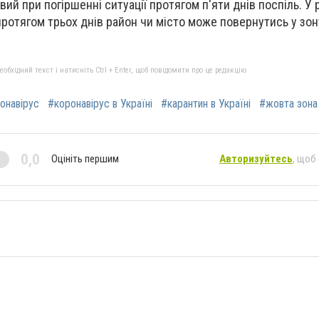
вий при погіршенні ситуації протягом п'яти днів поспіль. У 
ротягом трьох днів район чи місто може повернутись у зо
бхідний текст і натисніть Ctrl + Enter, щоб повідомити про це редакцію
онавірус
#коронавірус в Україні
#карантин в Україні
#жовта зона
0,0
Оцініть першим
Авторизуйтесь
, щоб