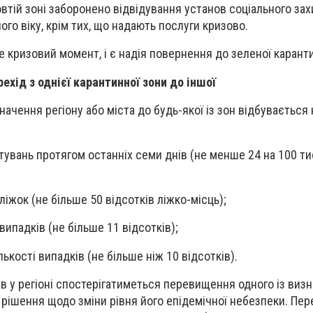
втій зоні заборонено відвідування установ соціального захи
го віку, крім тих, що надають послуги кризово.
е кризовий момент, і є надія повернення до зеленої каранти
ехід з однієї карантинної зони до іншої
ачення регіону або міста до будь-якої із зон відбувається 
стувань протягом останніх семи днів (не менше 24 на 100 т
 ліжок (не більше 50 відсотків ліжко-місць);
випадків (не більше 11 відсотків);
лькості випадків (не більше ніж 10 відсотків).
в у регіоні спостерігатиметься перевищення одного із виз
рішення щодо зміни рівня його епідемічної небезпеки. Пере