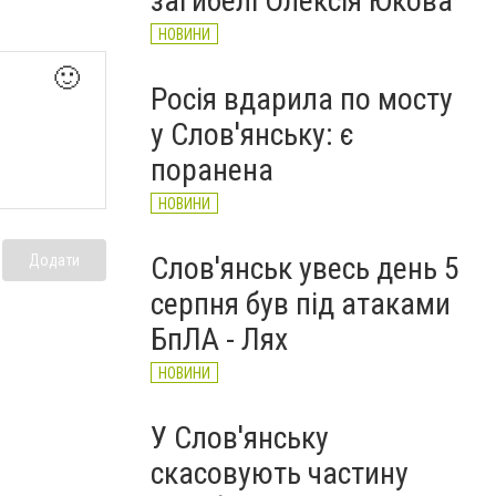
загибелі Олексія Юкова
НОВИНИ
🙂
Росія вдарила по мосту
у Слов'янську: є
поранена
НОВИНИ
Слов'янськ увесь день 5
Додати
серпня був під атаками
БпЛА - Лях
НОВИНИ
У Слов'янську
скасовують частину