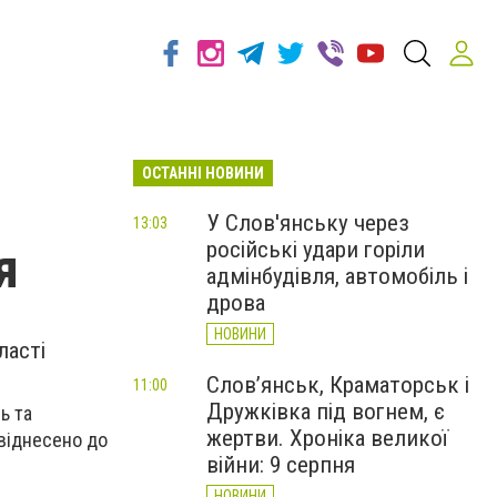
ОСТАННІ НОВИНИ
У Слов'янську через
13:03
російські удари горіли
я
адмінбудівля, автомобіль і
дрова
НОВИНИ
ласті
Слов’янськ, Краматорськ і
11:00
Дружківка під вогнем, є
ь та
жертви. Хроніка великої
 віднесено до
війни: 9 серпня
НОВИНИ