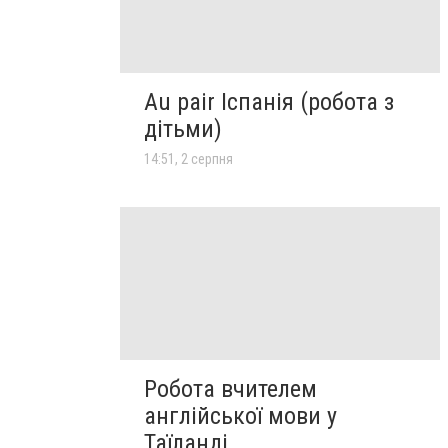
Au pair Іспанія (робота з
дітьми)
14:51, 2 серпня
Робота вчителем
англійської мови у
Таїланді