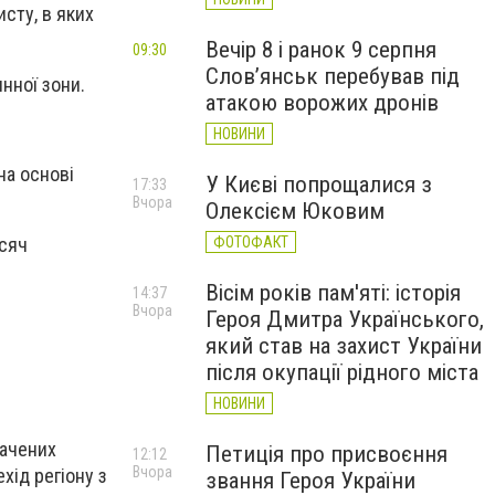
сту, в яких
Вечір 8 і ранок 9 серпня
09:30
Слов’янськ перебував під
нної зони.
атакою ворожих дронів
НОВИНИ
на основі
У Києві попрощалися з
17:33
Вчора
Олексієм Юковим
исяч
ФОТОФАКТ
Вісім років пам'яті: історія
14:37
Вчора
Героя Дмитра Українського,
який став на захист України
після окупації рідного міста
НОВИНИ
начених
Петиція про присвоєння
12:12
Вчора
хід регіону з
звання Героя України