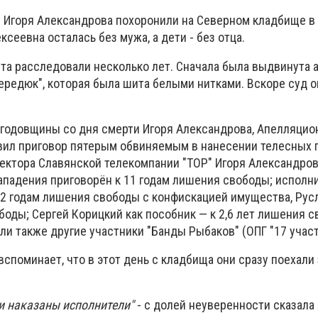
. Игоря Александрова похоронили на Северном кладбище в
сеевна осталась без мужа, а дети - без отца.
та расследовали несколько лет. Сначала была выдвинута 
Вередюк", которая была шита белыми нитками. Вскоре суд 
ь годовщины со дня смерти Игоря Александрова, Апелляци
вил приговор пятерым обвиняемым в нанесении телесных 
ектора Славянской телекомпании "ТОР" Игоря Александро
нападения приговорён к 11 годам лишения свободы; исполн
2 годам лишения свободы с конфискацией имущества, Рус
боды; Сергей Корицкий как пособник — к 2,6 лет лишения с
и также другие участники "Банды Рыбаков" (ОПГ "17 участ
поминает, что в этот день с кладбища они сразу поехали 
ли наказаны исполнители"
- с долей неуверенности сказал