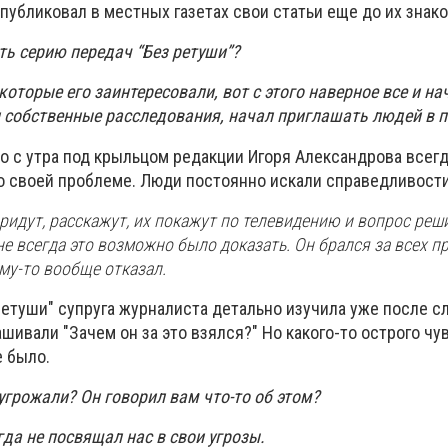
 публиковал в местных газетах свои статьи еще до их знак
ть серию передач “Без ретуши”?
которые его заинтересовали, вот с этого наверное все и на
и собственные расследования, начал приглашать людей в 
о с утра под крыльцом редакции Игоря Александрова всегд
 о своей проблеме. Люди постоянно искали справедливост
придут, расскажут, их покажут по телевидению и вопрос реши
не всегда это возможно было доказать. Он брался за всех пр
му-то вообще отказал.
ретуши" супруга журналиста детально изучила уже после с
шивали "Зачем он за это взялся?" Но какого-то острого чу
е было.
угрожали? Он говорил вам что-то об этом?
огда не посвящал нас в свои угрозы.