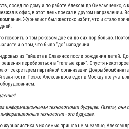
ств, сосед по дому и по работе Александр Омельяненко, с
езжал в офис, в этот день поехал в другом направлении. 
окомпании. Журналист был жестоко избит, что и стало прич
 дней.
о говорить о том роковом дне ей до сих пор больно. Поэт
налисте и о том, что было "до" нападения.
ндровых из Тайшета в Славянск после рождения детей. До
 решения перебираться в “теплые края”. Спустя некоторое
ают секретарем партийной организации Донрыбкомбината, 
ой занятости. Позже Александров едет в Москву получать 
 оборудованием.
видение?
о за информационными технологиями будущее. Газеты, они 
и информационные технологии - это будущее.
о журналистика в их семью пришла не внезапно, Александ