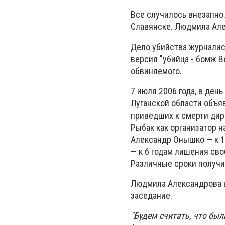
Все случилось внезапно
Славянске. Людмила Алек
Дело убийства журналис
версия "убийца - бомж 
обвиняемого.
7 июля 2006 года, в ден
Луганской области объя
приведших к смерти дир
Рыбак как организатор 
Александр Онышко — к 1
— к 6 годам лишения сво
Различные сроки получил
Людмила Александрова вс
заседание.
"Будем считать, что бы