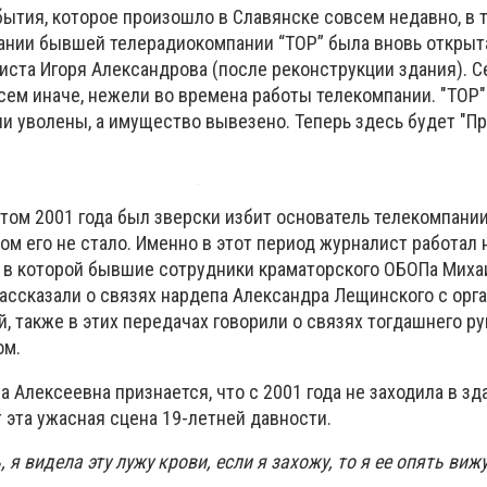
бытия, которое произошло в Славянске совсем недавно, в 
дании бывшей телерадиокомпании “ТОР” была вновь открыт
ста Игоря Александрова (после реконструкции здания). С
сем иначе, нежели во времена работы телекомпании. "ТОР"
ли уволены, а имущество вывезено. Теперь здесь будет "П
етом 2001 года был зверски избит основатель телекомпании
ом его не стало. Именно в этот период журналист работал 
 в которой
бывшие сотрудники краматорского ОБОПа
Миха
ассказали о связях нардепа Александра Лещинского с орг
, также в этих передачах говорили о связях тогдашнего р
ом.
Алексеевна признается, что с 2001 года не заходила в зда
ит эта ужасная сцена 19-летней давности.
, я видела эту лужу крови, если я захожу, то я ее опять вижу