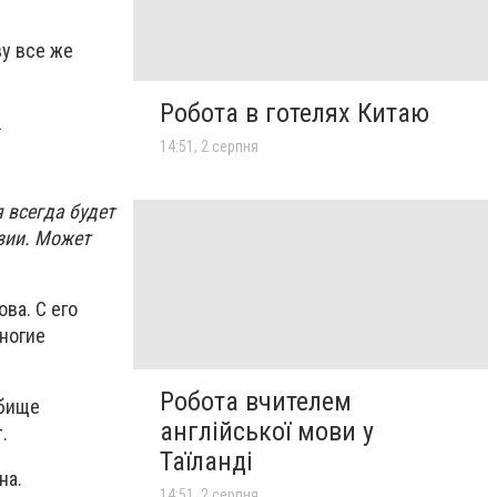
ву все же
Робота в готелях Китаю
.
14:51, 2 серпня
 всегда будет
нзии. Может
ва. С его
Многие
Робота вчителем
дбище
англійської мови у
.
Таїланді
на.
14:51, 2 серпня