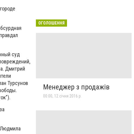
 городе
ОГОЛОШЕННЯ
абсурдная
оправдал
онный суд
повреждений,
ва. Дмитрий
ители
лан Турсунов
Менеджер з продажів
вободы.
00:00, 12 січня 2016 р.
ок").
за
а Людмила