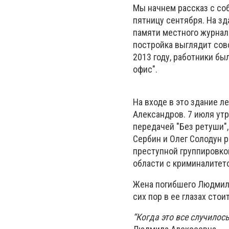
Мы начнем рассказ с со
пятницу сентября. На з
памяти местного журнали
постройка выглядит сов
2013 году, работники бы
офис".
На входе в это здание л
Александров. 7 июля утр
передачей "Без ретуши",
Сербин
и
Олег Солодун
р
преступной группировкой
области с криминалитет
Жена погибшего Людмила 
сих пор в ее глазах сто
“Когда это все случилось