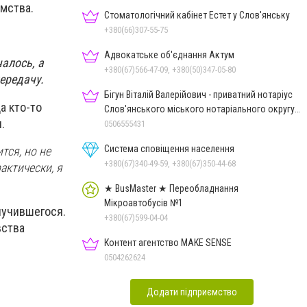
омства.
Стоматологічний кабінет Естет у Слов'янську
+380(66)307-55-75
Адвокатське об'єднання Актум
чалось, а
+380(67)566-47-09, +380(50)347-05-80
передачу.
Бігун Віталій Валерійович - приватний нотаріус
а кто-то
Слов'янського міського нотаріального округу
и.
Дон.обл.
0506555431
Система сповіщення населення
тся, но не
+380(67)340-49-59, +380(67)350-44-68
актически, я
★ BusMaster ★ Переобладнання
Мікроавтобусів №1
лучившегося.
+380(67)599-04-04
вства
Контент агентство MAKE SENSE
0504262624
Додати підприємство