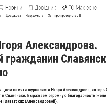
Новини
Довідник
ГО Має сенс
я
Довідкова
Нерухомість
Звіт про прозорість JTI
горя Александрова.
 гражданин Славянск
но
ящаем памяти журналиста Игоря Александрова, которы
" в Славянске. Выражаем огромную благодарность жен
не Главатских (Александровой).