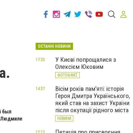
ОСТАННІ НОВИНИ
У Києві попрощалися з
17:33
Олексієм Юковим
а.
ФОТОФАКТ
Вісім років пам'яті: історія
14:37
Героя Дмитра Українського,
який став на захист України
після окупації рідного міста
й был
е Людмиле
НОВИНИ
Петиція про присвоєння
12:12