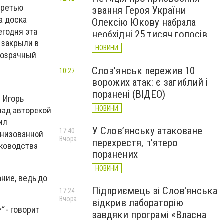
третью
звання Героя України
а доска
Олексію Юкову набрала
егодня эта
необхідні 25 тисяч голосів
 закрыли в
НОВИНИ
розрачный
Слов'янськ пережив 10
10:27
ворожих атак: є загиблий і
поранені (ВІДЕО)
 Игорь
НОВИНИ
над авторской
ил
У Слов’янську атаковане
17:40
анизованной
Вчора
перехрестя, п'ятеро
уководства
поранених
НОВИНИ
ние, ведь до
Підприємець зі Слов'янська
17:24
Вчора
відкрив лабораторію
”
- говорит
завдяки програмі «Власна