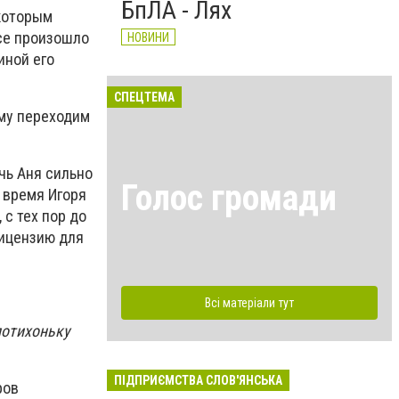
БпЛА - Лях
 которым
Все произошло
НОВИНИ
иной его
СПЕЦТЕМА
ому переходим
чь Аня сильно
Голос громади
 время Игоря
с тех пор до
лицензию для
Всі матеріали тут
потихоньку
ПІДПРИЄМСТВА СЛОВ'ЯНСЬКА
ров