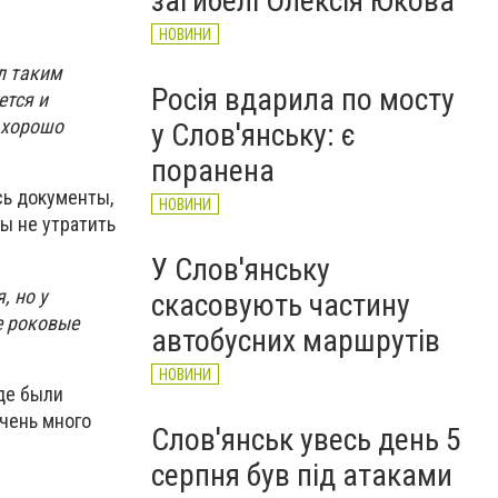
загибелі Олексія Юкова
НОВИНИ
ыл таким
Росія вдарила по мосту
ется и
ь хорошо
у Слов'янську: є
поранена
сь документы,
НОВИНИ
ы не утратить
У Слов'янську
, но у
скасовують частину
е роковые
автобусних маршрутів
НОВИНИ
де были
чень много
Слов'янськ увесь день 5
серпня був під атаками