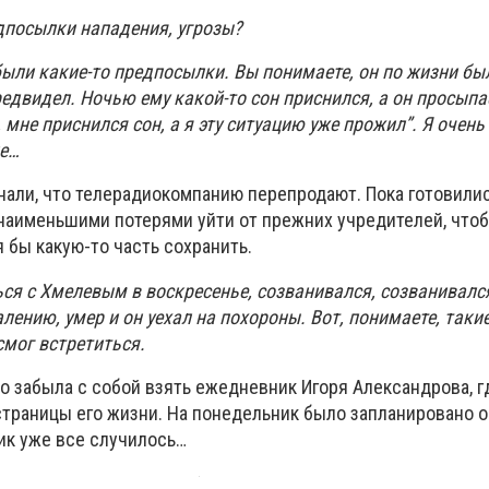
едпосылки нападения, угрозы?
о были какие-то предпосылки. Вы понимаете, он по жизни б
редвидел. Ночью ему какой-то сон приснился, а он просыпа
, мне приснился сон, а я эту ситуацию уже прожил”. Я очен
ие…
знали, что телерадиокомпанию перепродают. Пока готовили
наименьшими потерями уйти от прежних учредителей, чтоб
тя бы какую-то часть сохранить.
ься с Хмелевым в воскресенье, созванивался, созванивался
алению, умер и он уехал на похороны. Вот, понимаете, таки
 смог встретиться.
о забыла с собой взять ежедневник Игоря Александрова, г
траницы его жизни. На понедельник было запланировано о
ник уже все случилось…