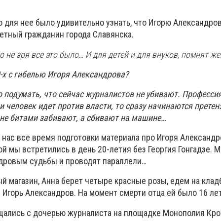
 для нее было удивительно узнать, что Игорю Александро
етный гражданин города Славянска.
о не зря все это было… И для детей и для внуков, помнят же
0-х с гибелью Игоря Александрова?
о подумать, что сейчас журналистов не убивают. Профессия
ли человек идет против власти, то сразу начинаются прете
не битами забивают, а сбивают на машине…
нас все время подготовки материала про Игоря Александро
й мы встретились в день 20-летия без Георгия Гонгадзе. 
ндровым судьбы и проводят параллели…
й магазин, Анна берет четыре красные розы, едем на кла
 Игорь Александров. На момент смерти отца ей было 16 лет
бщались с дочерью журналиста на площадке Монополия Кро