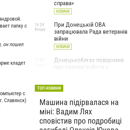
справа»
НОВИНИ
андровой.
При Донецькій ОВА
16:24
вает папку с
Вчора
запрацювала Рада ветеранів
війни
, он пошел
НОВИНИ
Донецькоблгаз повідомив
15:30
орме кладет
Вчора
про планові роботи у
Слов’янську: де відключать
газ
ТОП НОВИНИ
НОВИНИ
компьютер с
г. Славянск)
Машина підірвалася на
.
міні: Вадим Лях
сповістив про подробиці