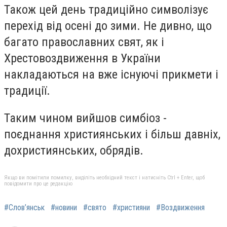
Також цей день традиційно символізує
перехід від осені до зими. Не дивно, що
багато православних свят, як і
Хрестовоздвиження в України
накладаються на вже існуючі прикмети і
традиції.
Таким чином вийшов симбіоз -
поєднання християнських і більш давніх,
дохристиянських, обрядів.
Якщо ви помітили помилку, виділіть необхідний текст і натисніть Ctrl + Enter, щоб
повідомити про це редакцію
#Слов’янськ
#новини
#свято
#християни
#Воздвиження