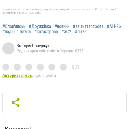
Якщо ви помітили помилку, виділіть необхідний текст і натисніть Ctrl + Enter, щоб
повідомити про це редакцію
#Слов'янськ
#Дружківка
#новини
#авіакатастрова
#АН-26
#падіння літака
#катастрова
#ЗСУ
#літак
Вікторія Повержук
Редакторка сайту міста Чернівці 0372
0,0
Авторизуйтесь
, щоб оцінити