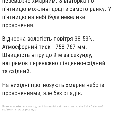
переважно хмарним. З вівторка по
п'ятницю можливі дощі з самого ранку. У
п'ятницю на небі буде невелике
прояснення.
Відносна вологість повітря 38-53%.
Атмосферний тиск - 758-767 мм.
Швидкість вітру до 9 м за секунду,
напрямок переважно південно-східний
та східний.
На вихідні прогнозують хмарне небо із
проясненнями, але без опадів.
Якщо ви помітили помилку, виділіть необхідний текст і натисніть Ctrl + Enter, щоб
повідомити про це редакцію