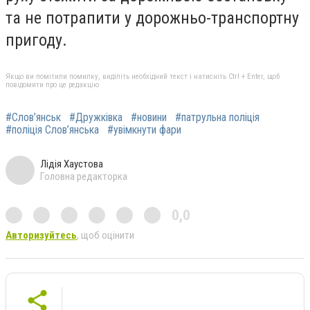
та не потрапити у дорожньо-транспортну
пригоду.
Якщо ви помітили помилку, виділіть необхідний текст і натисніть Ctrl + Enter, щоб
повідомити про це редакцію
#Слов’янськ
#Дружківка
#новини
#патрульна поліція
#поліція Слов’янська
#увімкнути фари
Лідія Хаустова
Головна редакторка
0,0
Авторизуйтесь
, щоб оцінити