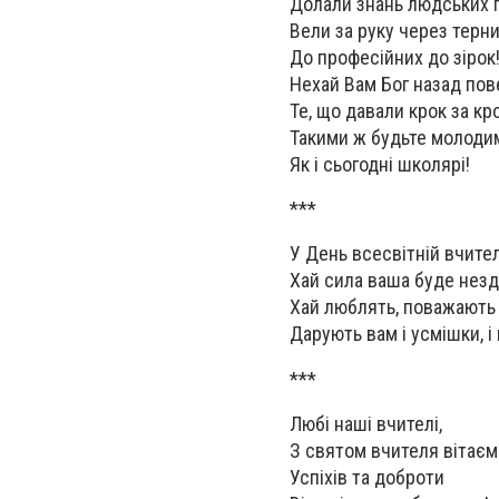
Долали знань людських 
Вели за руку через терн
До професійних до зірок
Нехай Вам Бог назад по
Те, що давали крок за кро
Такими ж будьте молоди
Як і сьогодні школярі!
***
У День всесвітній вчите
Хай сила ваша буде незд
Хай люблять, поважають 
Дарують вам і усмішки, і 
***
Любі наші вчителі,
З святом вчителя вітаєм
Успіхів та доброти