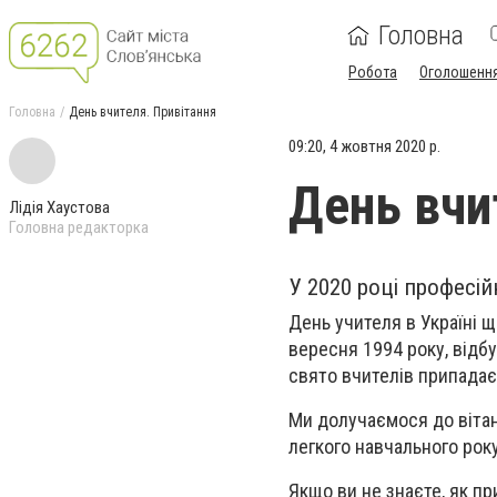
Головна
Робота
Оголошенн
Головна
День вчителя. Привітання
09:20, 4 жовтня 2020 р.
День вчи
Лідія Хаустова
Головна редакторка
У 2020 році професій
День учителя в Україні щ
вересня 1994 року, відб
свято вчителів припадає
Ми долучаємося до вітань
легкого навчального року
Якщо ви не знаєте, як пр