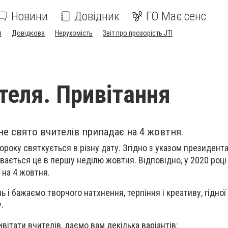
Новини
Довідник
ГО Має сенс
я
Довідкова
Нерухомість
Звіт про прозорість JTI
теля. Привітання
не свято вчителів припадає на 4 жовтня.
ороку святкується в різну дату. Згідно з указом президента
увається це в першу неділю жовтня. Відповідно, у 2020 роц
 на 4 жовтня.
 і бажаємо творчого натхнення, терпіння і креативу, гідної 
.
ивітати вчителів, даємо вам декілька варіантів: