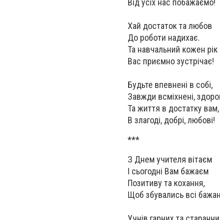
Від усіх нас побажаємо!
Хай достаток та любов
До роботи надихає.
Та навчальний кожен рік
Вас приємно зустрічає!
Будьте впевнені в собі,
Завжди всміхнені, здоров
Та життя в достатку вам,
В злагоді, добрі, любові!
***
З Днем учителя вітаєм
І сьогодні Вам бажаєм
Позитиву та кохання,
Щоб збувались всі бажан
Учнів гарних та старанни