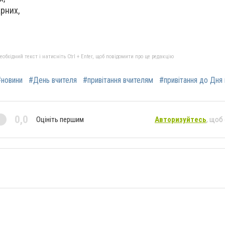
рних,
бхідний текст і натисніть Ctrl + Enter, щоб повідомити про це редакцію
#новини
#День вчителя
#привітання вчителям
#привітання до Дня
0,0
Оцініть першим
Авторизуйтесь
, щоб