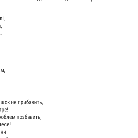
і,
,
.
ам,
рщок не прибавить,
тре!
проблем позбавить,
несе!
ини