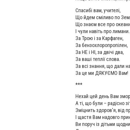
Спасибі вам, учителі,
Що йдем сміливо по Земл
Що знаєм все про океани
І чули навіть про лимани..
За Трою і за Карфаген,
За бензохлоропропілен,
За НЕ і НІ, за двічі два,
За ваші теплії слова.
За всі знання, що дали н
За це ми ДЯКУЄМО Вам!
***
Нехай цей день Вам змо
А ті, що були – радісно зі
Зміцнить здоров'я, від 
І щастя Вам надовго при
Ви поруч із дітьми щодн