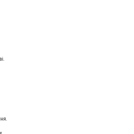
і.
ня.
х,