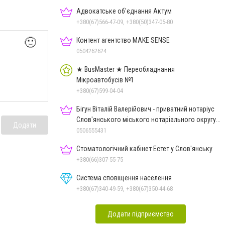
Адвокатське об'єднання Актум
+380(67)566-47-09, +380(50)347-05-80
🙂
Контент агентство MAKE SENSE
0504262624
★ BusMaster ★ Переобладнання
Мікроавтобусів №1
+380(67)599-04-04
Бігун Віталій Валерійович - приватний нотаріус
Слов'янського міського нотаріального округу
Додати
Дон.обл.
0506555431
Стоматологічний кабінет Естет у Слов'янську
+380(66)307-55-75
Система сповіщення населення
+380(67)340-49-59, +380(67)350-44-68
Додати підприємство