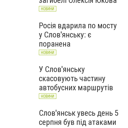
загибелі Олексія Юкова
НОВИНИ
Росія вдарила по мосту
у Слов'янську: є
поранена
НОВИНИ
У Слов'янську
скасовують частину
автобусних маршрутів
НОВИНИ
Слов'янськ увесь день 5
серпня був під атаками