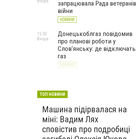
Вчора
запрацювала Рада ветеранів
війни
НОВИНИ
Донецькоблгаз повідомив
15:30
Вчора
про планові роботи у
Слов’янську: де відключать
газ
НОВИНИ
«Армія відновлення» на
14:55
Вчора
Донеччині: тисячі людей
долучилися до відбудови
ТОП НОВИНИ
громад
Машина підірвалася на
НОВИНИ
міні: Вадим Лях
сповістив про подробиці