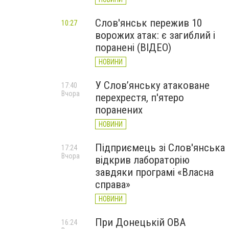
Слов'янськ пережив 10
10:27
ворожих атак: є загиблий і
поранені (ВІДЕО)
НОВИНИ
У Слов’янську атаковане
17:40
Вчора
перехрестя, п'ятеро
поранених
НОВИНИ
Підприємець зі Слов'янська
17:24
Вчора
відкрив лабораторію
завдяки програмі «Власна
справа»
НОВИНИ
При Донецькій ОВА
16:24