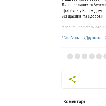
Днів щасливих та безхма
Щоб були у Вашім домі
Всі щасливі та здорові!
Якщо ви помітили помилку, виділіть нео
#Слов’янськ
#Дружківка
Коментарі