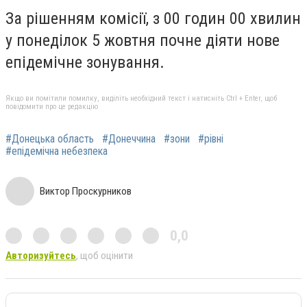
За рішенням комісії, з 00 годин 00 хвилин
у понеділок 5 жовтня почне діяти нове
епідемічне зонування.
Якщо ви помітили помилку, виділіть необхідний текст і натисніть Ctrl + Enter, щоб
повідомити про це редакцію
#Донецька область
#Донеччина
#зони
#рівні
#епідемічна небезпека
Виктор Проскурников
0,0
Авторизуйтесь
, щоб оцінити