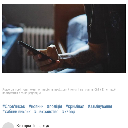
Якщо ви помітили помилку, виділіть необхідний текст і натисніть Ctrl + Enter, щоб
повідомити про це редакцію
#Слов'янськ
#новини
#поліція
#кримінал
#замінування
#хибний виклик
#шахрайство
#хабар
Вікторія Повержук