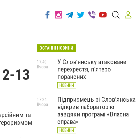
ОСТАННІ НОВИНИ
У Слов’янську атаковане
17:40
Вчора
перехрестя, п'ятеро
12-13
поранених
НОВИНИ
Підприємець зі Слов'янська
17:24
Вчора
відкрив лабораторію
завдяки програмі «Власна
ерсійним та
справа»
 тероризмом
НОВИНИ