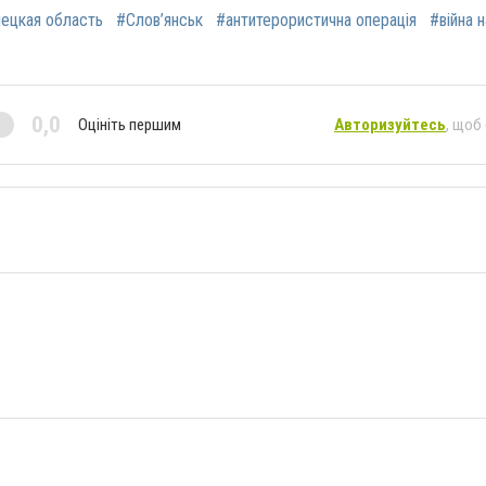
ецкая область
#Слов’янськ
#антитерористична операція
#війна 
0,0
Оцініть першим
Авторизуйтесь
, щоб