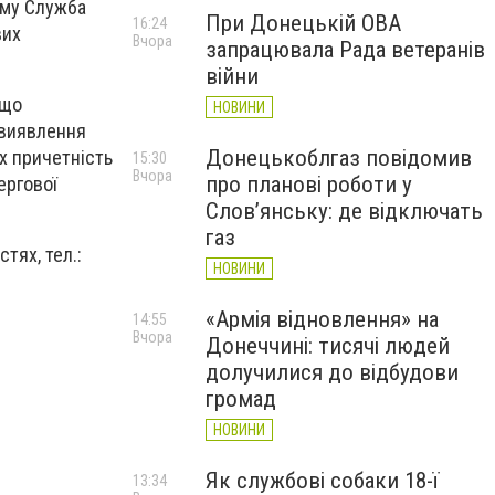
ому Служба
При Донецькій ОВА
16:24
вих
Вчора
запрацювала Рада ветеранів
війни
 що
НОВИНИ
 виявлення
Донецькоблгаз повідомив
їх причетність
15:30
Вчора
про планові роботи у
ергової
Слов’янську: де відключать
газ
тях, тел.:
НОВИНИ
«Армія відновлення» на
14:55
Вчора
Донеччині: тисячі людей
долучилися до відбудови
громад
НОВИНИ
Як службові собаки 18-ї
13:34