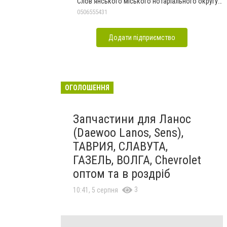
Слов'янського міського нотаріального округу
Дон.обл.
0506555431
Додати підприємство
ОГОЛОШЕННЯ
Запчастини для Ланос
(Daewoo Lanos, Sens),
ТАВРИЯ, СЛАВУТА,
ГАЗЕЛЬ, ВОЛГА, Chevrolet
оптом та в роздріб
3
10:41, 5 серпня