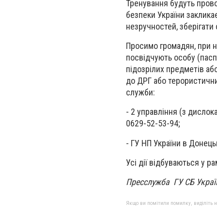
Тренування будуть пров
безпеки України заклика
незручностей, зберігати
Просимо громадян, при н
посвідчують особу (пасп
підозрілих предметів або
до ДРГ або терористични
служби:
- 2 управління (з дислок
0629-52-53-94;
- ГУ НП України в Донецьк
Усі дії відбуваються у р
Пресслужба ГУ СБ Україн
Якщо ви помітили помилку, виділіть нео