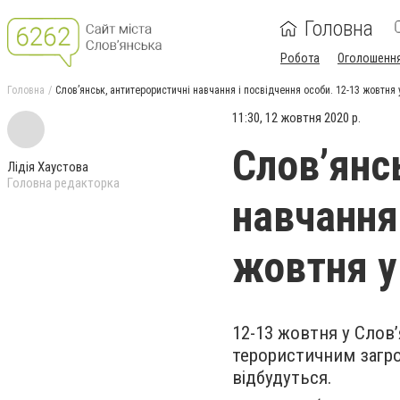
Головна
Робота
Оголошенн
Головна
Слов’янськ, антитерористичні навчання і посвідчення особи. 12-13 жовтня у
11:30, 12 жовтня 2020 р.
Слов’янс
Лідія Хаустова
Головна редакторка
навчання
жовтня у
12-13 жовтня у Слов
терористичним загро
відбудуться.