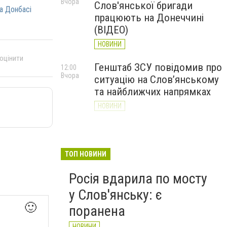
Вчора
Слов'янської бригади
на Донбасі
працюють на Донеччині
(ВІДЕО)
НОВИНИ
 оцінити
Генштаб ЗСУ повідомив про
12:00
Вчора
ситуацію на Слов’янському
та найближчих напрямках
НОВИНИ
Слов’янськ обстріляли 13
11:18
Вчора
разів за добу. Хроніка
великої війни: 7 серпня
ТОП НОВИНИ
НОВИНИ
Росія вдарила по мосту
у Слов'янську: є
🙂
поранена
НОВИНИ