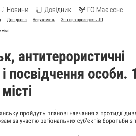
Новини
Довідник
ГО Має сенс
я
Довідкова
Нерухомість
Звіт про прозорість JTI
 місті
ьк, антитерористичні
 і посвідчення особи. 
 місті
’янську пройдуть планові навчання з протидії див
зам за участю регіональних суб’єктів боротьби з