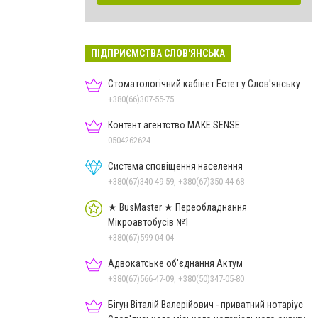
ПІДПРИЄМСТВА СЛОВ'ЯНСЬКА
Стоматологічний кабінет Естет у Слов'янську
+380(66)307-55-75
Контент агентство MAKE SENSE
0504262624
Система сповіщення населення
+380(67)340-49-59, +380(67)350-44-68
★ BusMaster ★ Переобладнання
Мікроавтобусів №1
+380(67)599-04-04
Адвокатське об'єднання Актум
+380(67)566-47-09, +380(50)347-05-80
Бігун Віталій Валерійович - приватний нотаріус