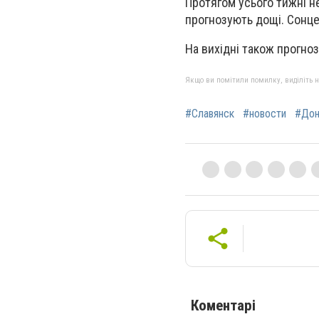
Протягом усього тижні н
прогнозують дощі. Сонце 
На вихідні також прогноз
Якщо ви помітили помилку, виділіть нео
#Славянск
#новости
#Дон
Коментарі