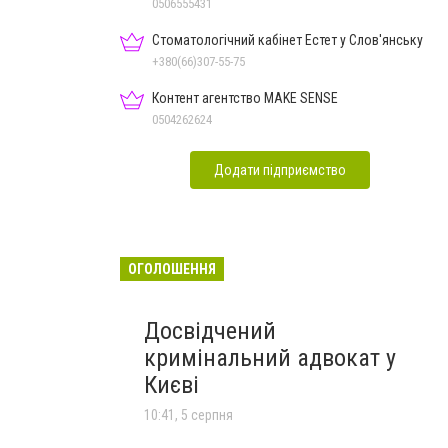
Дон.обл.
0506555431
Стоматологічний кабінет Естет у Слов'янську
+380(66)307-55-75
Контент агентство MAKE SENSE
0504262624
Додати підприємство
ОГОЛОШЕННЯ
Досвідчений
кримінальний адвокат у
Києві
10:41, 5 серпня