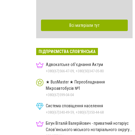
Всі матеріали тут
ПІДПРИЄМСТВА СЛОВ'ЯНСЬКА
Адвокатське об'єднання Актум
+380(67)566-47-09, +380(50)347-05-80
★ BusMaster ★ Переобладнання
Мікроавтобусів №1
+380(67)599-04-04
Система сповіщення населення
+380(67)340-49-59, +380(67)350-44-68
Бігун Віталій Валерійович - приватний нотаріус
Слов'янського міського нотаріального округу