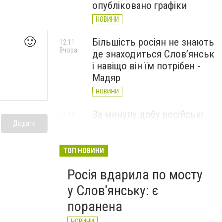
опубліковано графіки
НОВИНИ
🙂
Більшість росіян не знають
12:11
Вчора
де знаходиться Слов’янськ
і навіщо він їм потрібен -
Мадяр
НОВИНИ
За минулу добу російські
11:09
Вчора
Додати
війська 13 разів атакували
Слов'янськ. Хроніка
великої війни: 6 серпня
ТОП НОВИНИ
НОВИНИ
Росія вдарила по мосту
у Слов'янську: є
поранена
НОВИНИ