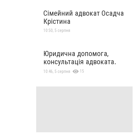
Сімейний адвокат Осадча
Крістина
10:50, 5 серпня
Юридична допомога,
консультація адвоката.
15
10:46, 5 серпня