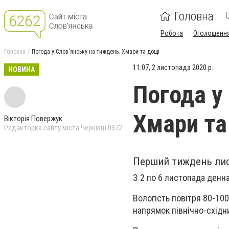
Головна
Робота
Оголошенн
Головна
Погода у Слов'янську на тиждень. Хмари та дощі
11:07, 2 листопада 2020 р.
НОВИНА
Погода у
Хмари та
Вікторія Повержук
Редакторка сайту міста Чернівці 0372
Перший тиждень лис
З 2 по 6 листопада денна 
Вологість повітря 80-10
напрямок північно-східн