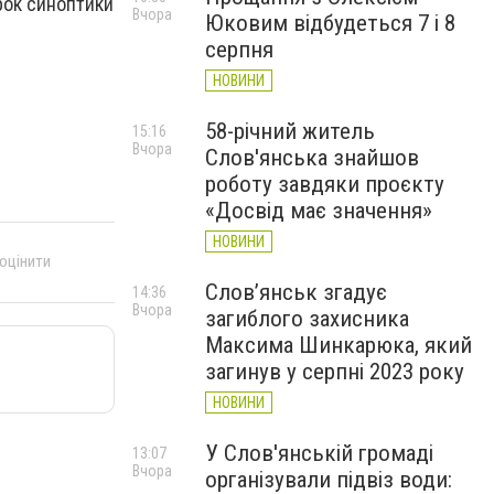
рок синоптики
Вчора
Юковим відбудеться 7 і 8
серпня
НОВИНИ
58-річний житель
15:16
Вчора
Слов'янська знайшов
роботу завдяки проєкту
«Досвід має значення»
НОВИНИ
 оцінити
Слов’янськ згадує
14:36
Вчора
загиблого захисника
Максима Шинкарюка, який
загинув у серпні 2023 року
НОВИНИ
У Слов'янській громаді
13:07
Вчора
організували підвіз води: