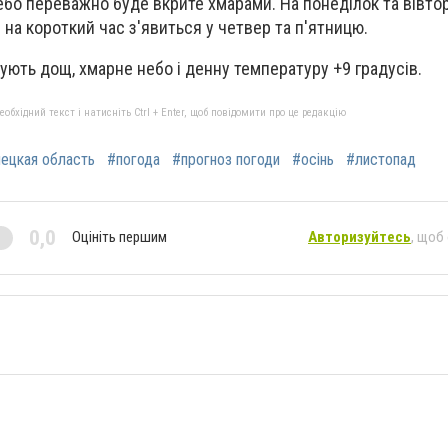
ебо переважно буде вкрите хмарами. На понеділок та вівто
на короткий час з'явиться у четвер та п'ятницю.
ують дощ, хмарне небо і денну температуру +9 градусів.
бхідний текст і натисніть Ctrl + Enter, щоб повідомити про це редакцію
ецкая область
#погода
#прогноз погоди
#осінь
#листопад
0,0
Оцініть першим
Авторизуйтесь
, щоб