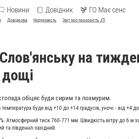
Новини
Довідник
ГО Має сенс
я
Довідкова
Нерухомість
Звіт про прозорість JTI
 Слов'янську на тижде
 дощі
топада обіцяє буди сирим та похмурим.
температура буде від +10 до +14 градусів, уночі - від +4 до
0%. Атмосферний тиск 760-771 мм. Швидкість вітру до 6 м з
ий та південнл-західний.