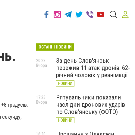
ОСТАННІ НОВИНИ
нь.
За день Слов'янськ
20:23
Вчора
пережив 11 атак дронів: 62-
річний чоловік у реанімації
НОВИНИ
Рятувальники показали
17:23
Вчора
наслідки дронових ударів
 +8 градусів.
по Слов'янську (ФОТО)
а секунду,
НОВИНИ
Прощання з Олексієм
16:30