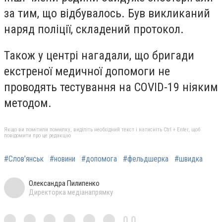
за тим, що відбувалось. Був викликаний
наряд поліції, складений протокол.
Також у центрі нагадали, що бригади
екстреної медичної допомоги не
проводять тестування на COVID-19 ніяким
методом.
Якщо ви помітили помилку, виділіть необхідний текст і натисніть Ctrl + Enter, щоб
повідомити про це редакцію
#Слов’янськ
#новини
#допомога
#фельдшерка
#швидка
Олександра Пилипенко
Директорка медіанапрямку
0,0