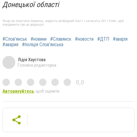
Донецької області
Якщо ви помітили помилку, виділіть необхідний текст і натисніть Ctrl + Enter, щоб
повідомити про це редакцію
#Слов’янськ
#новини
#Славянск
#новости
#ДТП
#аварія
#авария
#поліція Слов’янська
Лідія Хаустова
Головна редакторка
0,0
Авторизуйтесь
, щоб оцінити