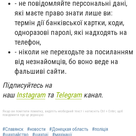
- не повідомляйте персональні дані,
які маєте право знати лише ви:
термін дії банківської картки, коди,
одноразові паролі, які надходять на
телефон,
- ніколи не переходьте за посиланням
від незнайомців, бо воно веде на
фальшиві сайти.
Підписуйтесь на
наш
Instagram
та
Telegram
канал.
Якщо ви помітили помилку, виділіть необхідний текст і натисніть Ctrl + Enter, щоб
повідомити про це редакцію
#Славянск
#новости
#Донецкая область
#поліція
#шахрайство
#шахраї
#махінації