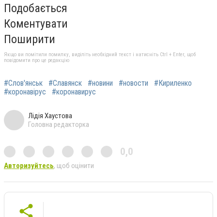
Подобається
Коментувати
Поширити
Якщо ви помітили помилку, виділіть необхідний текст і натисніть Ctrl + Enter, щоб
повідомити про це редакцію
#Слов'янськ
#Славянск
#новини
#новости
#Кириленко
#коронавірус
#коронавирус
Лідія Хаустова
Головна редакторка
0,0
Авторизуйтесь
, щоб оцінити