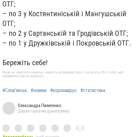
ОТГ;
– по 3 у Костянтиніській і Мангушській
ОТГ;
– по 2 у Сартанській та Гродівській ОТГ;
– по 1 у Дружківській і Покровській ОТГ.
Бережіть себе!
Якщо ви помітили помилку, виділіть необхідний текст і натисніть Ctrl + Enter, щоб
повідомити про це редакцію
#Слов’янськ
#новини
#коронавірус
#статистика
Олександра Пилипенко
Директорка медіанапрямку
0,0