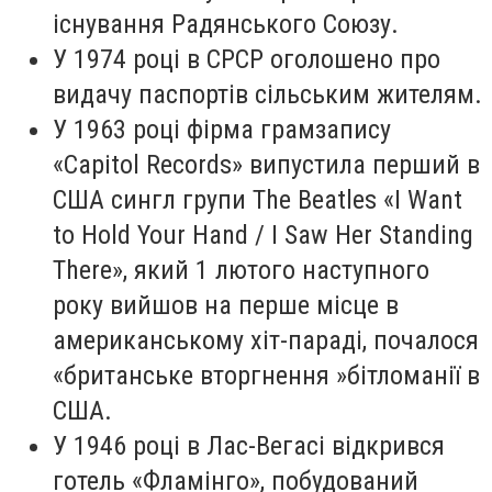
існування Радянського Союзу.
У 1974 році в СРСР оголошено про
видачу паспортів сільським жителям.
У 1963 році фірма грамзапису
«Capitol Records» випустила перший в
США сингл групи The Beatles «I Want
to Hold Your Hand / I Saw Her Standing
There», який 1 лютого наступного
року вийшов на перше місце в
американському хіт-параді, почалося
«британське вторгнення »бітломанії в
США.
У 1946 році в Лас-Вегасі відкрився
готель «Фламінго», побудований