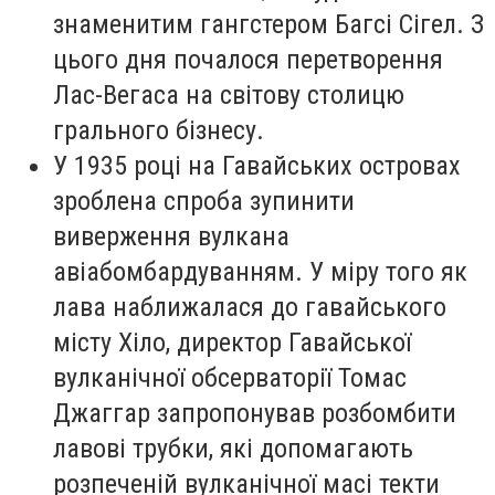
знаменитим гангстером Багсі Сігел. З
цього дня почалося перетворення
Лас-Вегаса на світову столицю
грального бізнесу.
У 1935 році на Гавайських островах
зроблена спроба зупинити
виверження вулкана
авіабомбардуванням. У міру того як
лава наближалася до гавайського
місту Хіло, директор Гавайської
вулканічної обсерваторії Томас
Джаггар запропонував розбомбити
лавові трубки, які допомагають
розпеченій вулканічної масі текти