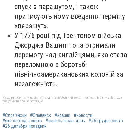
спуск з парашутом, і також
приписують йому введення терміну
«парашут».
У 1776 році під Трентоном війська
Джорджа Вашингтона отримали
перемогу над англійцями, яка стала
переломною в боротьбі
північноамериканських колоній за
незалежність.
Якщо ви помітили помилку, виділіть необхідний текст і натисніть Ctrl + Enter, щоб
повідомити про це редакцію
#Слов'янськ
#Славянск
#новини
#новости
#яке сьогодні свято
#який сьогодні день
#26 грудня свято
#26 декабря праздник