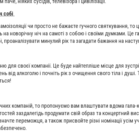
 паче, ніяких сусідів, телевізора і цивілізації.
ч собі
самоізоляції чи просто не бажаєте гучного святкування, то 
на новорічну ніч на самоті з собою і своїми думками. Це г
і, проаналізувати минулий рік та загадати бажання на наст
ю для своєї компанії. Це буде найтепліше місце для зустрі
ень від алкоголю і почніть рік з очищення свого тіла і душі.
ється!
чних компаній, то пропонуємо вам влаштувати вдома гала-
гостей заздалегідь продумати свій образ та концертний вис
начте переможця, а також присвойте різні номінації усім у
забезпечено.