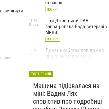
справа»
НОВИНИ
 - встигнути
При Донецькій ОВА
16:24
Вчора
запрацювала Рада ветеранів
війни
НОВИНИ
Донецькоблгаз повідомив
15:30
Вчора
про планові роботи у
 оцінити
Слов’янську: де відключать
газ
ТОП НОВИНИ
НОВИНИ
Машина підірвалася на
міні: Вадим Лях
сповістив про подробиці