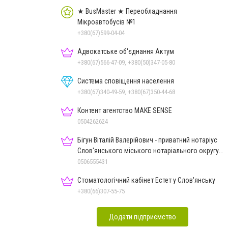
★ BusMaster ★ Переобладнання
Мікроавтобусів №1
+380(67)599-04-04
Адвокатське об'єднання Актум
+380(67)566-47-09, +380(50)347-05-80
Система сповіщення населення
+380(67)340-49-59, +380(67)350-44-68
Контент агентство MAKE SENSE
0504262624
Бігун Віталій Валерійович - приватний нотаріус
Слов'янського міського нотаріального округу
Дон.обл.
0506555431
Стоматологічний кабінет Естет у Слов'янську
+380(66)307-55-75
Додати підприємство