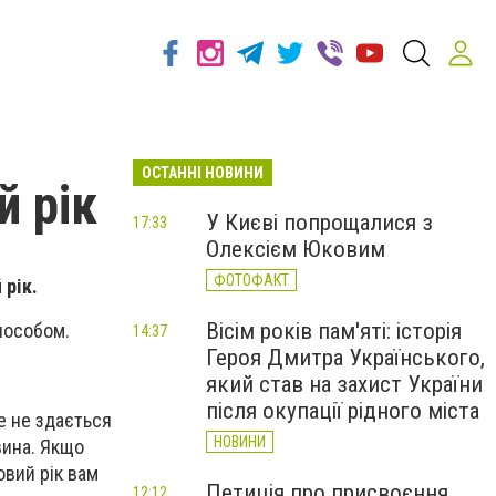
ОСТАННІ НОВИНИ
й рік
У Києві попрощалися з
17:33
Олексієм Юковим
ФОТОФАКТ
 рік.
Вісім років пам'яті: історія
способом.
14:37
Героя Дмитра Українського,
який став на захист України
після окупації рідного міста
же не здається
НОВИНИ
вина. Якщо
овий рік вам
Петиція про присвоєння
12:12