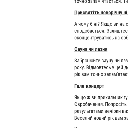
точно запам’ятається. Тим
Присвятіть новорічну ні
А чому б ні? Якщо ви на 
сподобається. Залиштесь 
сконцентруватись на соб
Сауна чи лазня
Забронюйте сауну чи лазн
року. Відмовтесь у цей д
рік вам точно запам’ята
Гала-концерт
Якщо ж ви прихильник гу
Євробачення. Попросіть 
результатами вечірки виз
Веселий новий рік вам 