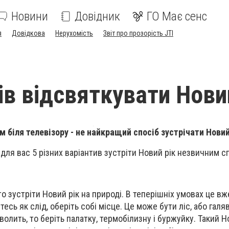
Новини
Довідник
ГО Має сенс
я
Довідкова
Нерухомість
Звіт про прозорість JTI
ів відсвяткувати Нови
м біля телевізору - не найкращий спосіб зустрічати Новий
 для вас 5 різних варіантив зустріти Новий рік незвичним 
то зустріти Новий рік на природі. В теперішніх умовах це в
есь як слід, оберіть собі місце. Це може бути ліс, або галя
олить, то беріть палатку, термобілизну і буржуйку. Такий Н