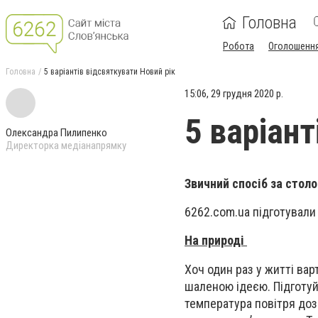
Головна
Робота
Оголошенн
Головна
5 варіантів відсвяткувати Новий рік
15:06, 29 грудня 2020 р.
5 варіант
Олександра Пилипенко
Директорка медіанапрямку
Звичний спосіб за столо
6262.com.ua підготували
На природі
Хоч один раз у житті вар
шаленою ідеєю. Підготуйт
температура повітря дозв