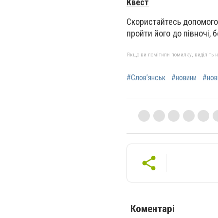
Квест
Скористайтесь допомогою
пройти його до півночі, б
Якщо ви помітили помилку, виділіть нео
#Слов’янськ
#новини
#нов
Коментарі