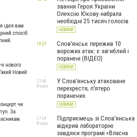
звання Героя України
Олексію Юкову набрала
необхідні 25 тисяч голосів
ця ідея вам
НОВИНИ
арний спосіб
упний.
Слов'янськ пережив 10
10:27
ворожих атак: є загиблий і
поранені (ВІДЕО)
чі нового
НОВИНИ
 Такий Новий
У Слов’янську атаковане
17:40
Вчора
перехрестя, п'ятеро
поранених
концерт чи
НОВИНИ
туп. За
Підприємець зі Слов'янська
часникам.
17:24
Вчора
відкрив лабораторію
завдяки програмі «Власна