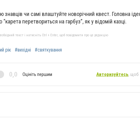
 знавців чи самі влаштуйте новорічний квест. Головна ідея
о “карета перетвориться на гарбуз”, як у відомій казці.
бхідний текст і натисніть Ctrl + Enter, щоб повідомити про це редакцію
ий рік
#вихідні
#святкування
0,0
Оцініть першим
Авторизуйтесь
, щоб