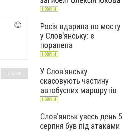
загибелі Олексія Юкова
НОВИНИ
🙂
Росія вдарила по мосту
у Слов'янську: є
поранена
НОВИНИ
У Слов'янську
Додати
скасовують частину
автобусних маршрутів
НОВИНИ
Слов'янськ увесь день 5
серпня був під атаками