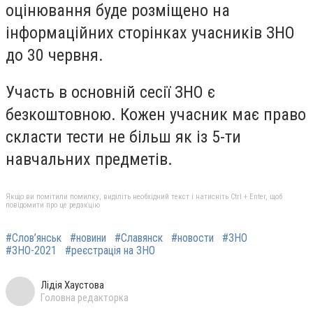
оцінювання буде розміщено на
інформаційних сторінках учасників ЗНО
до 30 червня.
Участь в основній сесії ЗНО є
безкоштовною. Кожен учасник має право
скласти тести не більш як із 5-ти
навчальних предметів.
Якщо ви помітили помилку, виділіть необхідний текст і натисніть Ctrl + Enter, щоб
повідомити про це редакцію
#Слов’янськ
#новини
#Славянск
#новости
#ЗНО
#ЗНО-2021
#реєстрація на ЗНО
Лідія Хаустова
Головна редакторка