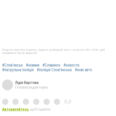
Якщо ви помітили помилку, виділіть необхідний текст і натисніть Ctrl + Enter, щоб
повідомити про це редакцію
#Слов’янськ
#новини
#Славянск
#новости
#патрульна поліція
#поліція Слов’янська
#нові авто
Лідія Хаустова
Головна редакторка
0,0
Авторизуйтесь
, щоб оцінити