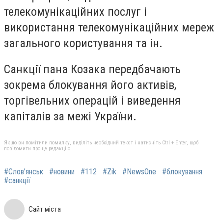
телекомунікаційних послуг і
використання телекомунікаційних мереж
загального користування та ін.
Санкції пана Козака передбачають
зокрема блокування його активів,
торгівельних операцій і виведення
капіталів за межі України.
Якщо ви помітили помилку, виділіть необхідний текст і натисніть Ctrl + Enter, щоб
повідомити про це редакцію
#Слов’янськ
#новини
#112
#Zik
#NewsOne
#блокування
#санкції
Сайт міста