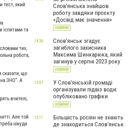
и тест, який
Слов'янська знайшов
роботу завдяки проєкту
«Досвід має значення»
ма
НОВИНИ
и іспитами та
Слов’янськ згадує
14:36
загиблого захисника
 словами тих,
Максима Шинкарюка, який
ольна робота,
загинув у серпні 2023 року
НОВИНИ
м сказати, що
 на ЗНО". А
У Слов'янській громаді
13:07
організували підвіз води:
опубліковано графіки
рять вчителі,
НОВИНИ
итті. Але той
Більшість росіян не знають
12:11
 треба нікуди
де знаходиться Слов’янськ