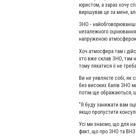
юристом, а зараз хочу сп
вирішував це за мене, ал
ЗНО - найобговорюваніша
незалежного оцінювання 
напруженою атмосферою.
Хоч атмосфера там і дій
хто вже склав ЗНО, там 
тому лякатися її не треба
Ви не уявляєте собі, як
без високих балів ЗНО ми
потім ще ображаються, щ
"Я буду занижати вам оці
якщо пропустити консуль
Усі ми знаємо, що для на
факт, що про ЗНО та ВНЗ 