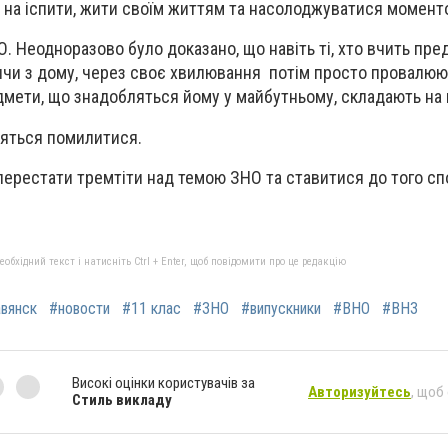
 на іспити, жити своїм життям та насолоджуватися момент
. Неодноразово було доказано, що навіть ті, хто вчить пре
ячи з дому, через своє хвилювання потім просто провалюют
едмети, що знадобляться йому у майбутньому, складають на 
бояться помилитися.
перестати тремтіти над темою ЗНО та ставитися до того сп
бхідний текст і натисніть Ctrl + Enter, щоб повідомити про це редакцію
вянск
#новости
#11 клас
#ЗНО
#випускники
#ВНО
#ВНЗ
Високі оцінки користувачів за
Авторизуйтесь
, щоб
Стиль викладу