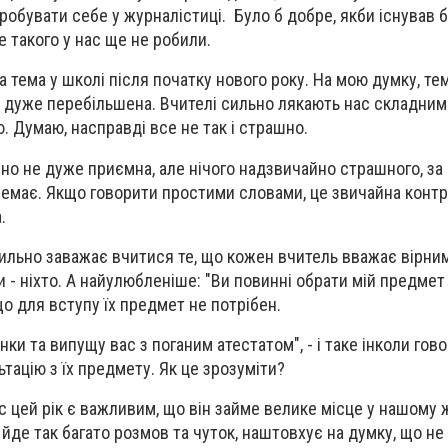
робувати себе у журналістиці. Було б добре, якби існував б
е такого у нас ще не робили.
 тема у школі після початку нового року. На мою думку, те
дуже перебільшена. Вчителі сильно лякають нас складним
 Думаю, насправді все не так і страшно.
сно не дуже приємна, але нічого надзвичайно страшного, за
немає. Якщо говорити простими словами, це звичайна контр
.
 сильно заважає вчитися те, що кожен вчитель вважає вірни
 - ніхто. А найулюбленіше: "Ви повинні обрати мій предмет
о для вступу їх предмет не потрібен.
нки та випущу вас з поганим атестатом", - і таке інколи гово
тацію з їх предмету. Як це зрозуміти?
с цей рік є важливим, що він займе велике місце у нашому ж
йде так багато розмов та чуток, наштовхує на думку, що не