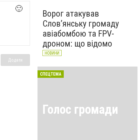
🙂
Ворог атакував
Слов’янську громаду
авіабомбою та FPV-
дроном: що відомо
НОВИНИ
Додати
СПЕЦТЕМА
Голос громади