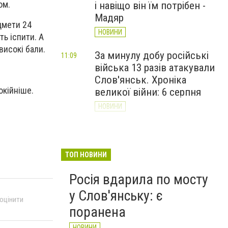
ом.
і навіщо він їм потрібен -
Мадяр
дмети 24
НОВИНИ
ь іспити. А
високі бали.
За минулу добу російські
11:09
війська 13 разів атакували
Слов'янськ. Хроніка
окійніше.
великої війни: 6 серпня
НОВИНИ
Через постійні обстріли
10:29
Слов’янська
Донецькоблгаз припиняє
ТОП НОВИНИ
обслуговування двох
Росія вдарила по мосту
районів
у Слов'янську: є
НОВИНИ
 оцінити
поранена
НОВИНИ