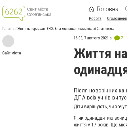
Головна
Робота
Оголошенн
Головна
Життя напередодні ЗНО. Блог одинадцятикласниці зі Слов'янська
2
16:03, 7 лютого 2021 р.
Життя на
Сайт міста
одинадця
Після новорічних ка
ДПА всіх учнів випус
Діти вирішують, чи хочу
Я, як одинадцятикласниц
життя у 17 років. Ще міс