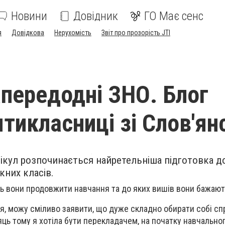
Новини
Довідник
ГО Має сенс
я
Довідкова
Нерухомість
Звіт про прозорість JTI
передодні ЗНО. Блог
тикласниці зі Слов'ян
нікул розпочинається найретельніша підготовка д
кних класів.
ть вони продовжити навчання та до яких вишів вони бажаю
я, можу сміливо заявити, що дуже складно обирати собі сп
яць тому я хотіла бути перекладачем, на початку навчальног