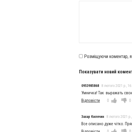
Розміщуючи коментар, 
Показувати новий комен
0953985868
8 лютого 2021 р., 16
Умничка! Так выражать свои 
Відповісти
0
0
Захар Килячин
8 лютого 2021 р.,
Все описано дуже чітко. Прямо
Відповісти
0
0