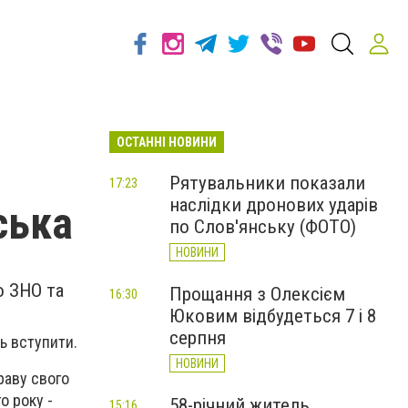
ОСТАННІ НОВИНИ
Рятувальники показали
17:23
наслідки дронових ударів
ська
по Слов'янську (ФОТО)
НОВИНИ
о ЗНО та
Прощання з Олексієм
16:30
Юковим відбудеться 7 і 8
серпня
ть вступити.
НОВИНИ
раву свого
о року -
58-річний житель
15:16