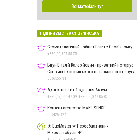
Всі матеріали тут
ПІДПРИЄМСТВА СЛОВ'ЯНСЬКА
Стоматологічний кабінет Естет у Слов'янську
+380(66)307-55-75
Бігун Віталій Валерійович - приватний нотаріус
Слов'янського міського нотаріального округу
Дон.обл.
0506555431
Адвокатське об'єднання Актум
+380(67)566-47-09, +380(50)347-05-80
Контент агентство MAKE SENSE
0504262624
★ BusMaster ★ Переобладнання
Мікроавтобусів №1
+380(67)599-04-04