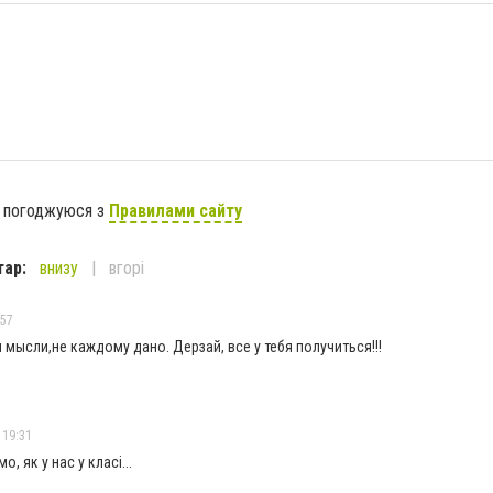
я погоджуюся з
Правилами сайту
тар:
внизу
вгорі
:57
мысли,не каждому дано. Дерзай, все у тебя получиться!!!
 19:31
, як у нас у класі...