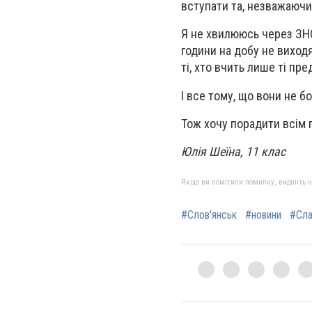
вступати та, незважаючи
Я не хвилююсь через ЗНО
години на добу не виход
ті, хто вчить лише ті пр
І все тому, що вони не 
Тож хочу порадити всім 
Юлія Шеїна, 11 клас
Якщо ви помітили помилку, виділіть нео
#Слов'янськ
#новини
#Сла