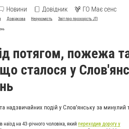
Новини
Довідник
ГО Має сенс
я
Довідкова
Нерухомість
Звіт про прозорість JTI
ень
ід потягом, пожежа т
 що сталося у Слов'ян
нь
та надзвичайних подій у Слов'янську за минулий 
в наїзд на 43-річного чоловіка, який
переходив дорогу у