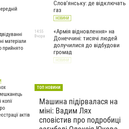
Слов’янську: де відключать
передній
газ
НОВИНИ
«Армія відновлення» на
14:55
ідвідуванні
Вчора
Донеччині: тисячі людей
ні матеріали
долучилися до відбудови
ло прийнято
громад
НОВИНИ
Як службові собаки 18-ї
13:34
Вчора
Слов'янської бригади
и
працюють на Донеччині
вох
ТОП НОВИНИ
(ВІДЕО)
 мешканець
Машина підірвалася на
 копії
НОВИНИ
про
міні: Вадим Лях
єстрації актів
сповістив про подробиці