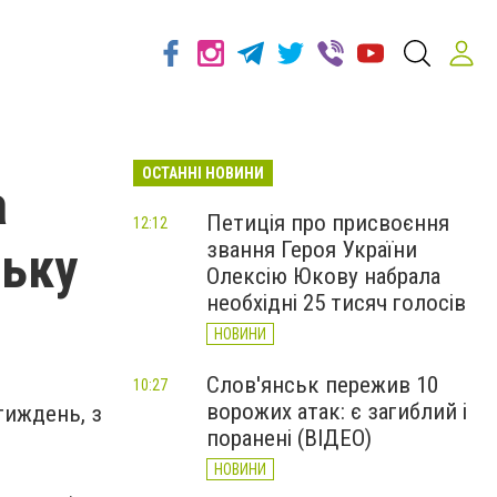
ОСТАННІ НОВИНИ
а
Петиція про присвоєння
12:12
звання Героя України
ську
Олексію Юкову набрала
необхідні 25 тисяч голосів
НОВИНИ
Слов'янськ пережив 10
10:27
ворожих атак: є загиблий і
тиждень, з
поранені (ВІДЕО)
НОВИНИ