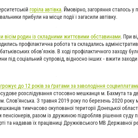
верситетській
горіла автівка
. Ймовірно, загоряння сталось у 
вальники прибули на місце події і загасили автівку.
и вісім родин із складними життєвими обставинами
. При в
одились профілактична робота та складались адміністратив
батьківських обов'язків. В ході профілактичного заходу бу
ни під соціальний супровід, відносно інших - вжити заходи
агрожує до 12 років за ґратами за заволодіння соцвиплатам
судове розслідування стосовно мешканця м. Бахмута та д
 м. Слов’янська. З травня 2019 року по березень 2020 року
ешканців тимчасово окупованої території Донецької області
 пенсіонерів, разом із дружиною підробляв рішення суду 
ті та надавав їх працівниці Дружківського МВ Державної ре