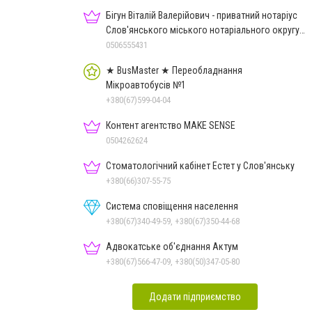
Бігун Віталій Валерійович - приватний нотаріус
Слов'янського міського нотаріального округу
Дон.обл.
0506555431
★ BusMaster ★ Переобладнання
Мікроавтобусів №1
+380(67)599-04-04
Контент агентство MAKE SENSE
0504262624
Стоматологічний кабінет Естет у Слов'янську
+380(66)307-55-75
Система сповіщення населення
+380(67)340-49-59, +380(67)350-44-68
Адвокатське об'єднання Актум
+380(67)566-47-09, +380(50)347-05-80
Додати підприємство