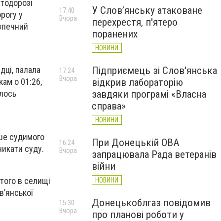
втодорозі
У Слов’янську атаковане
17:40
рогу у
Вчора
перехрестя, п'ятеро
езпечний
поранених
НОВИНИ
Підприємець зі Слов'янська
дці, палала
17:24
Вчора
відкрив лабораторію
ам о 01:26,
завдяки програмі «Власна
алось
справа»
НОВИНИ
іше судимого
При Донецькій ОВА
16:24
никати суду.
Вчора
запрацювала Рада ветеранів
війни
ютого в селищі
НОВИНИ
в’янської
Донецькоблгаз повідомив
15:30
Вчора
про планові роботи у