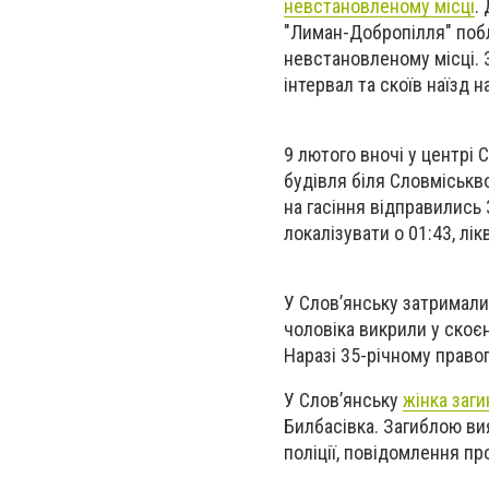
невстановленому місці
.
"Лиман-Добропілля" побл
невстановленому місці. 
інтервал та скоїв наїзд н
9 лютого вночі у центрі 
будівля біля Словміськв
на гасіння відправились
локалізувати о 01:43, лік
У Слов’янську затримали
чоловіка викрили у скоєн
Наразі 35-річному право
У Слов’янську
жінка заги
Билбасівка. Загиблою ви
поліції, повідомлення п