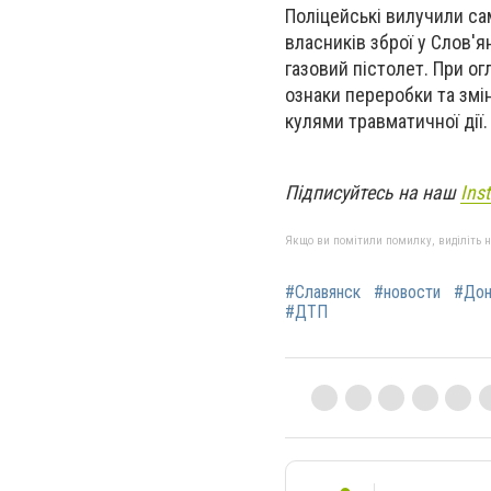
Поліцейські вилучили с
власників зброї у Слов'
газовий пістолет.
При ог
ознаки переробки та змі
кулями травматичної дії
Підписуйтесь на наш
Ins
Якщо ви помітили помилку, виділіть нео
#Славянск
#новости
#Дон
#ДТП