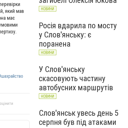
загибелі Олексія Юкова
 перевірки
НОВИНИ
й, який мав
она має
Росія вдарила по мосту
гумовими
пертизу.
у Слов'янську: є
поранена
НОВИНИ
У Слов'янську
#шахрайство
скасовують частину
автобусних маршрутів
НОВИНИ
 оцінити
Слов'янськ увесь день 5
серпня був під атаками