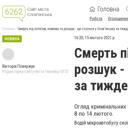
Головна
Робота
Оголошенн
Головна
Смерть під потягом, пожежа та розшук - що сталося у Слов'янську за тижд
16:20, 15 лютого 2021 р.
НОВИНА
Смерть п
розшук -
Вікторія Повержук
Редакторка сайту міста Чернівці 0372
за тижде
Огляд кримінальних 
8 по 14 лютого.
Водій мікроавтобусу скої