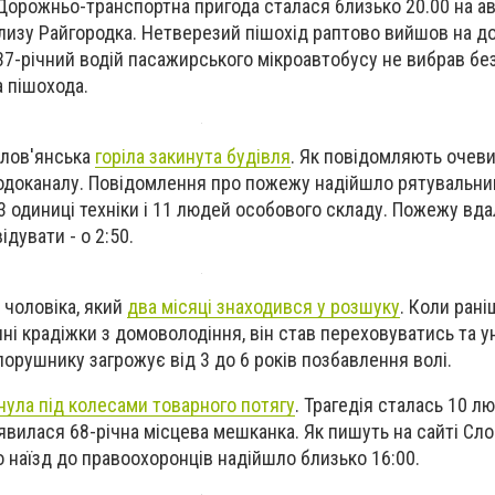
 Дорожньо-транспортна пригода сталася близько 20.00 на а
изу Райгородка. Нетверезий пішохід раптово вийшов на до
37-річний водій пасажирського мікроавтобусу не вибрав б
а пішохода.
Слов'янська
горіла закинута будівля
. Як повідомляють очеви
одоканалу. Повідомлення про пожежу надійшло рятувальник
 3 одиниці техніки і 11 людей особового складу. Пожежу вд
відувати - о 2:50.
 чоловіка, який
два місяці знаходився у розшуку
. Коли ран
ні крадіжки з домоволодіння, він став переховуватись та у
порушнику загрожує від 3 до 6 років позбавлення волі.
нула під колесами товарного потягу
. Трагедія сталась 10 л
явилася 68-річна місцева мешканка. Як пишуть на сайті Сло
ро наїзд до правоохоронців надійшло близько 16:00.