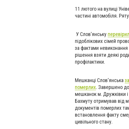
11 лютого на вулиці Уні
частині автомобіля. Ряту
У Слов'янську
перевірил
підоблікових сімей пров
за фактами невиконання 
рішення взяти деякі роди
профілактики.
Мешканці Слов'янська
з
померлих
. Завершено до
мешканок м. Дружківки і
Бахмуту отримував від м
документів померлих там
встановлення факту смер
цивільного стану.