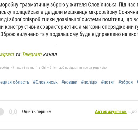
аморобну травматичну зброю у жителя Слов'янська.
Під час
янську поліцейські відвідали мешканця мікрорайону Сонячни
ляді зброї співробітники дозвільної системи помітили, що в
ни конструктивних характеристик, а магазин споряджений 
. Зброю вилучено та у подальшому буде відправлено на екс
tagram
та
Telegram
канал
бхідний текст і натисніть Ctrl + Enter, щоб повідомити про це редакцію
ецкая область
#Слов'янськ
#новини
#поліція
#потяг
#зброя
0,0
Оцініть першим
Авторизуйтесь
, щоб