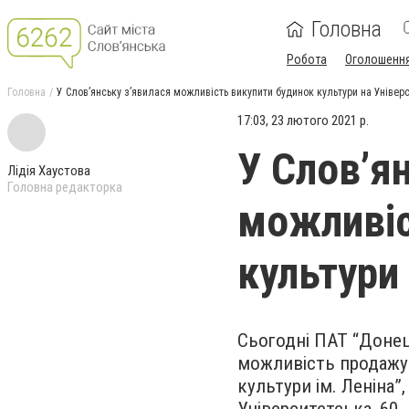
Головна
Робота
Оголошенн
Головна
У Слов’янську з’явилася можливість викупити будинок культури на Універ
17:03, 23 лютого 2021 р.
У Слов’я
Лідія Хаустова
Головна редакторка
можливіс
культури
Сьогодні ПАТ “Донец
можливість продажу 
культури ім. Леніна”