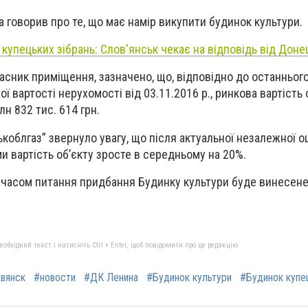
а говорив про те, що має намір викупити будинок культури.
купецьких зібрань: Слов'янськ чекає на відповідь від Доне
ласник приміщення, зазначено, що, відповідно до останнього
ї вартості нерухомості від 03.11.2016 р., ринкова вартість 
лн 832 тис. 614 грн.
облгаз” звернуло увагу, що після актуальної незалежної оц
и вартість об’єкту зросте в середньому на 20%.
часом питання придбання Будинку культури буде винесене
бхідний текст і натисніть Ctrl + Enter, щоб повідомити про це редакцію
вянск
#новости
#ДК Ленина
#Будинок культури
#Будинок купец