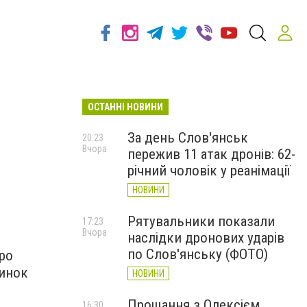
ОСТАННІ НОВИНИ
За день Слов'янськ
20:23
Вчора
пережив 11 атак дронів: 62-
річний чоловік у реанімації
НОВИНИ
Рятувальники показали
17:23
Вчора
наслідки дронових ударів
по Слов'янську (ФОТО)
ро
динок
НОВИНИ
Прощання з Олексієм
16:30