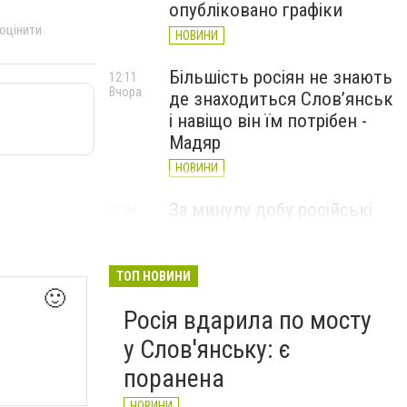
опубліковано графіки
 оцінити
НОВИНИ
Більшість росіян не знають
12:11
Вчора
де знаходиться Слов’янськ
і навіщо він їм потрібен -
Мадяр
НОВИНИ
За минулу добу російські
11:09
Вчора
війська 13 разів атакували
Слов'янськ. Хроніка
великої війни: 6 серпня
ТОП НОВИНИ
🙂
НОВИНИ
Росія вдарила по мосту
у Слов'янську: є
поранена
НОВИНИ