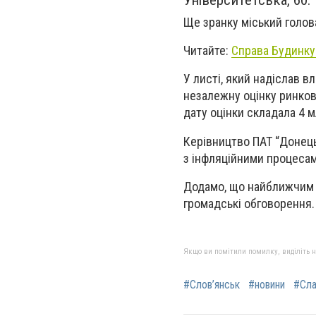
Університетська, 60.
Ще зранку міський голов
Читайте:
Справа Будинку 
У листі, який надіслав в
незалежну оцінку ринково
дату оцінки складала 4 м
Керівництво ПАТ “Донецьк
з інфляційними процесам
Додамо, що найближчим 
громадські обговорення.
Якщо ви помітили помилку, виділіть нео
#Слов’янськ
#новини
#Сла