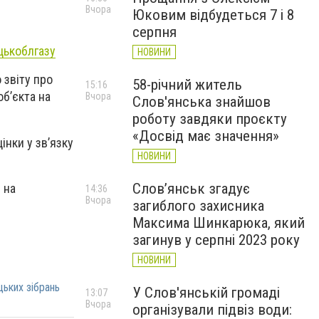
Вчора
Юковим відбудеться 7 і 8
серпня
цькоблгазу
НОВИНИ
 звіту про
58-річний житель
15:16
об’єкта на
Вчора
Слов'янська знайшов
роботу завдяки проєкту
«Досвід має значення»
інки у зв’язку
НОВИНИ
Слов’янськ згадує
 на
14:36
Вчора
загиблого захисника
Максима Шинкарюка, який
загинув у серпні 2023 року
НОВИНИ
ьких зібрань
У Слов'янській громаді
13:07
Вчора
організували підвіз води: