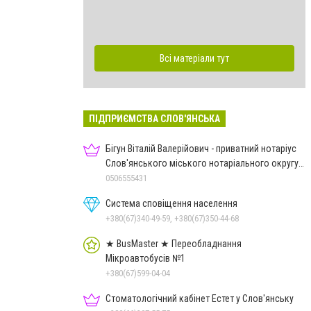
Всі матеріали тут
ПІДПРИЄМСТВА СЛОВ'ЯНСЬКА
Бігун Віталій Валерійович - приватний нотаріус
Слов'янського міського нотаріального округу
Дон.обл.
0506555431
Система сповіщення населення
+380(67)340-49-59, +380(67)350-44-68
★ BusMaster ★ Переобладнання
Мікроавтобусів №1
+380(67)599-04-04
Стоматологічний кабінет Естет у Слов'янську