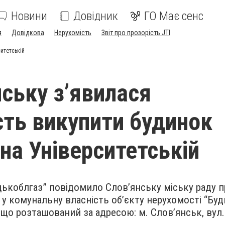
Новини
Довідник
ГО Має сенс
я
Довідкова
Нерухомість
Звіт про прозорість JTI
ситетській
нську з’явилася
ть викупити будинок
 на Університетській
ькоблгаз” повідомило Слов’янську міську раду п
у комунальну власність об’єкту нерухомості “Бу
, що розташований за адресою: м. Слов’янськ, вул.