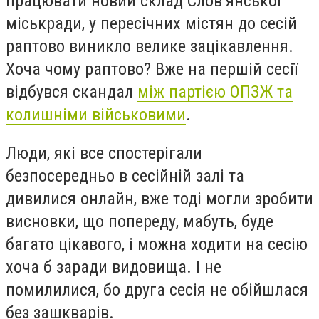
працювати новий склад Слов’янської
міськради, у пересічних містян до сесій
раптово виникло велике зацікавлення.
Хоча чому раптово?
Вже на першій сесії
відбувся скандал
між партією ОПЗЖ та
колишніми військовими
.
Люди, які все спостерігали
безпосередньо в сесійній залі та
дивилися онлайн, вже тоді могли зробити
висновки, що попереду, мабуть, буде
багато цікавого, і можна ходити на сесію
хоча б заради видовища. І не
помилилися, бо друга сесія не обійшлася
без зашкварів.