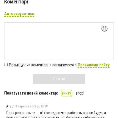
Коментарі
Авторизуватись
🙂
Розміщуючи коментар, я погоджуюся з
Правилами сайту
Додати
Показувати новий коментар:
внизу
вгорі
Атос
1 березня 2021 р., 13:38
Пора разгонять пи......в! Уже видно что работать они не будут, а
будут только толкаться у корыта,, чтобы урвать себе кусочек