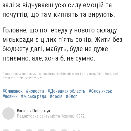
залі ж відчуваєш усю силу емоцій та
почуттів, що там киплять та вирують.
Головне, що попереду у нового складу
міськради є цілих п’ять років. Жити без
бюджету далі, мабуть, буде не дуже
приємно, але, хоча б, не сумно.
Якщо ви помітили помилку, виділіть необхідний текст і натисніть Ctrl + Enter, щоб
повідомити про це редакцію
#Славянск
#новости
#Донецкая область
#Слов'янськ
#новини
#міська рада
#сесія
#блог
Вікторія Повержук
Редакторка сайту міста Чернівці 0372