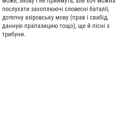
може, знову і не приймуть, але хоч можна
послухати захоплюючі словесні баталії,
дотепну азіровську мову (прав і свабід,
данную прапазицию тощо), ще й пісні з
трибуни.