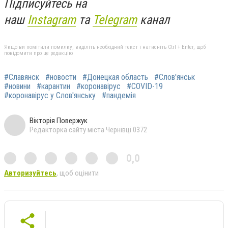
Підписуйтесь на
наш
Instagram
та
Telegram
канал
Якщо ви помітили помилку, виділіть необхідний текст і натисніть Ctrl + Enter, щоб
повідомити про це редакцію
#Славянск
#новости
#Донецкая область
#Слов'янськ
#новини
#карантин
#коронавірус
#COVID-19
#коронавірус у Слов'янську
#пандемія
Вікторія Повержук
Редакторка сайту міста Чернівці 0372
0,0
Авторизуйтесь
, щоб оцінити