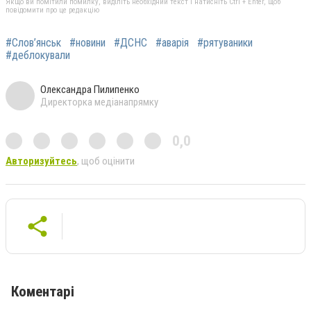
Якщо ви помітили помилку, виділіть необхідний текст і натисніть Ctrl + Enter, щоб
повідомити про це редакцію
#Слов’янськ
#новини
#ДСНС
#аварія
#рятуваники
#деблокували
Олександра Пилипенко
Директорка медіанапрямку
0,0
Авторизуйтесь
, щоб оцінити
Коментарі