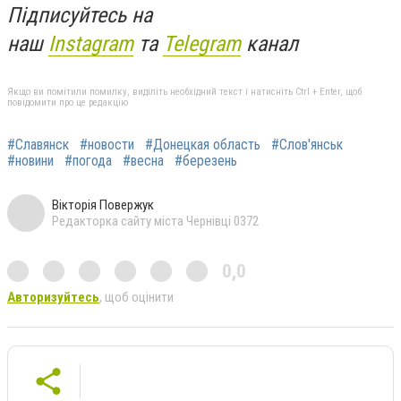
Підписуйтесь на
наш
Instagram
та
Telegram
канал
Якщо ви помітили помилку, виділіть необхідний текст і натисніть Ctrl + Enter, щоб
повідомити про це редакцію
#Славянск
#новости
#Донецкая область
#Слов'янськ
#новини
#погода
#весна
#березень
Вікторія Повержук
Редакторка сайту міста Чернівці 0372
0,0
Авторизуйтесь
, щоб оцінити