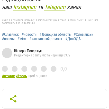
наш
Instagram
та
Telegram
канал
Якщо ви помітили помилку, виділіть необхідний текст і натисніть Ctrl + Enter, щоб
повідомити про це редакцію
#Славянск
#новости
#Донецкая область
#Слов'янськ
#новини
#міст
#капітальний ремонт
#ДонОДА
Вікторія Повержук
Редакторка сайту міста Чернівці 0372
0,0
Авторизуйтесь
, щоб оцінити