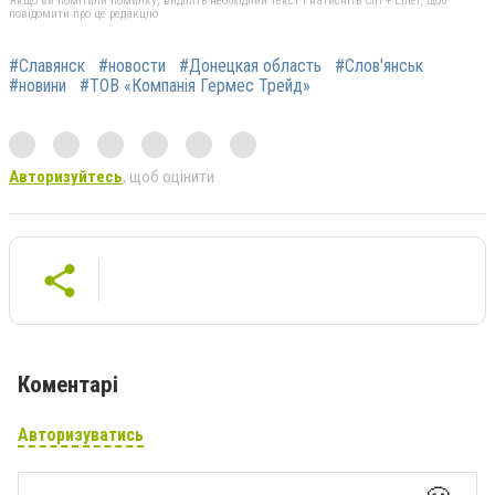
Якщо ви помітили помилку, виділіть необхідний текст і натисніть Ctrl + Enter, щоб
повідомити про це редакцію
#Славянск
#новости
#Донецкая область
#Слов'янськ
#новини
#ТОВ «Компанія Гермес Трейд»
Авторизуйтесь
, щоб оцінити
Коментарі
Авторизуватись