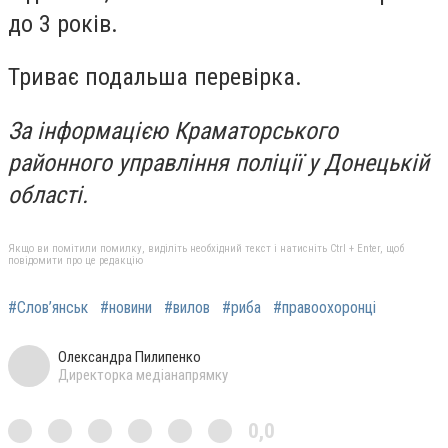
до 3 років.
Триває подальша перевірка.
За інформацією Краматорського
районного управління поліції у Донецькій
області.
Якщо ви помітили помилку, виділіть необхідний текст і натисніть Ctrl + Enter, щоб
повідомити про це редакцію
#Слов’янськ
#новини
#вилов
#риба
#правоохоронці
Олександра Пилипенко
Директорка медіанапрямку
0,0