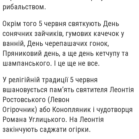
рибальством.
Окрім того 5 червня святкують День
сонячних зайчиків, гумових качечок у
ванній, День черепашачих гонок,
Пряниковий день, а ще день кетчупу та
шампанського. І це ще не все.
У релігійній традиції 5 червня
вшановується пам’ять святителя Леонтія
Ростовського (Левон
Огірочник) або Конопляник і чудотворця
Романа Углицького. На Леонтія
закінчують саджати огірки.