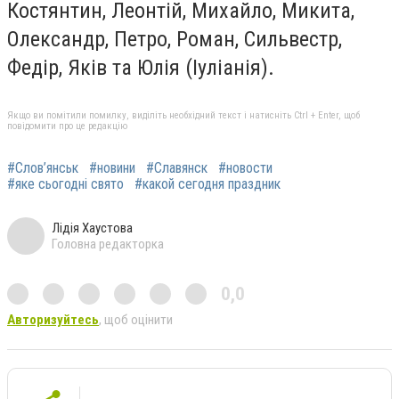
Костянтин, Леонтій, Михайло, Микита,
Олександр, Петро, Роман, Сильвестр,
Федір, Яків та Юлія (Іуліанія).
Якщо ви помітили помилку, виділіть необхідний текст і натисніть Ctrl + Enter, щоб
повідомити про це редакцію
#Слов’янськ
#новини
#Славянск
#новости
#яке сьогодні свято
#какой сегодня праздник
Лідія Хаустова
Головна редакторка
0,0
Авторизуйтесь
, щоб оцінити