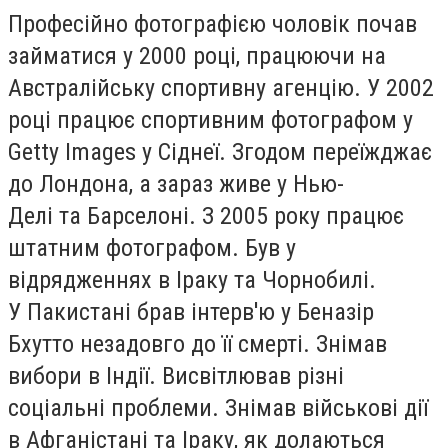
Професійно фотографією чоловік почав
займатися у 2000 році, працюючи на
Австралійську спортивну агенцію. У 2002
році працює спортивним фотографом у
Getty Images у Сіднеї. Згодом переїжджає
до Лондона, а зараз живе у Нью-
Делі та Барселоні. З 2005 року працює
штатним фотографом. Був у
відрядженнях в Іраку та Чорнобилі.
У Пакистані брав інтерв'ю у Беназір
Бхутто незадовго до її смерті. Знімав
вибори в Індії. Висвітлював різні
соціальні проблеми. Знімав військові дії
в Афганістані та Іраку, як долаються