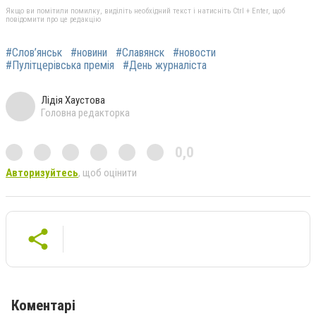
Якщо ви помітили помилку, виділіть необхідний текст і натисніть Ctrl + Enter, щоб
повідомити про це редакцію
#Слов’янськ
#новини
#Славянск
#новости
#Пулітцерівська премія
#День журналіста
Лідія Хаустова
Головна редакторка
0,0
Авторизуйтесь
, щоб оцінити
Коментарі