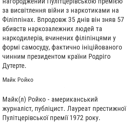
нагороджений Пулітцерівською премією
за висвітлення війни з наркотиками на
Філіппінах. Впродовж 35 днів він зняв 57
вбивств наркозалежних людей та
наркодилерів, вчинених філіпінцями у
формі самосуду, фактично ініційованого
чинним президентом країни Родріго
Дутерте.
Майк Ройко
Майк(л) Ройко - американський
журналіст, публіцист. Лауреат престижної
Пулітцерівської премії 1972 року.