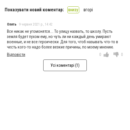
Показувати новий коментар:
внизу
вгорі
Опять
9 червня 2021 р., 14:42
Все никак не угомонятся.... То улицу назвать, то школу. Пусть
земля будет пухом ему, но чуть ли ни каждый день умирают
военные, и не все героически. Для того, чтоб называть что-то в
честь кого-то надо более везкие причины, по моему мнению.
Відповісти
0
0
Усі коментарі (1)