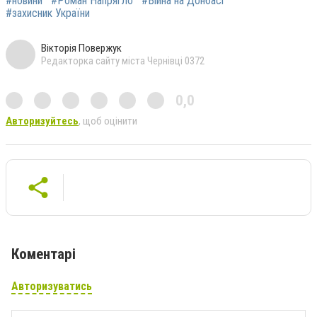
#новини
#Роман Напрягло
#Війна на Донбасі
#захисник України
Вікторія Повержук
Редакторка сайту міста Чернівці 0372
0,0
Авторизуйтесь
, щоб оцінити
Коментарі
Авторизуватись