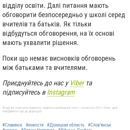
відділу освіти. Далі питання мають
обговорити безпосередньо у школі серед
вчителів та батьків. Як тільки
відбудуться обговорення, на їх основі
мають ухвалити рішення.
Поки що немає висновків обговорень
між батьками та вчителями.
Приєднуйтесь до нас у
Viber
та
підписуйтесь в
Instagram
Якщо ви помітили помилку, виділіть необхідний текст і натисніть Ctrl + Enter, щоб
повідомити про це редакцію
#Славянск
#новости
#Донецкая область
#Слов'янськ