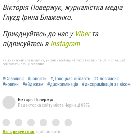
Вікторія Повержук, журналістка медіа
Глуzд Ірина Блаженко.
Приєднуйтесь до нас у
Viber
та
підписуйтесь в
Instagram
Якщо ви помітили помилку, виділіть необхідний текст і натисніть Ctrl + Enter, щоб
повідомити про це редакцію
#Славянск
#новости
#Донецкая область
#Слов'янськ
#новини
#ейджизм
#дискримінація
#дискримінація за віком
Вікторія Повержук
Редакторка сайту міста Чернівці 0372
Авторизуйтесь
, щоб оцінити