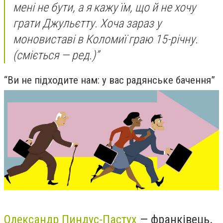
мені не бути, а я кажу їм, що й не хочу
грати Джульєтту. Хоча зараз у
моновиставі в Коломиї граю 15-річну.
(сміється — ред.)”
“Ви не підходите нам: у вас радянське бачення”
Олександр Пиндус-Пастух
— франківець.