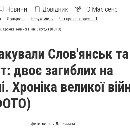
Новини
Довідник
ГО Має сенс
я
Довідкова
Нерухомість
Звіт про прозорість JTI
і. Хроніка великої війни 6 грудня (ФОТО)
акували Слов'янськ та
т: двоє загиблих на
. Хроніка великої вій
ФОТО)
Фото: поліція Донеччини