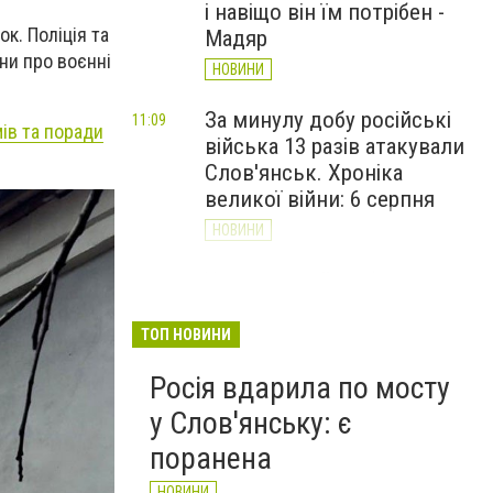
і навіщо він їм потрібен -
к. Поліція та
Мадяр
ни про воєнні
НОВИНИ
За минулу добу російські
11:09
ів та поради
війська 13 разів атакували
Слов'янськ. Хроніка
великої війни: 6 серпня
НОВИНИ
Через постійні обстріли
10:29
Слов’янська
Донецькоблгаз припиняє
ТОП НОВИНИ
обслуговування двох
Росія вдарила по мосту
районів
у Слов'янську: є
НОВИНИ
поранена
НОВИНИ