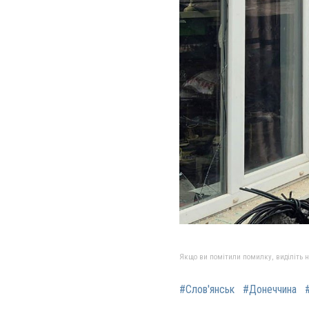
Якщо ви помітили помилку, виділіть нео
#Слов'янськ
#Донеччина