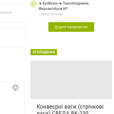
★ BusMaster ★ Переобладнання
Мікроавтобусів №1
 оцінити
+380(67)599-04-04
Додати підприємство
ОГОЛОШЕННЯ
🙂
Конвеєрні ваги (стрічкові
ваги) СВЕДА ВК-230