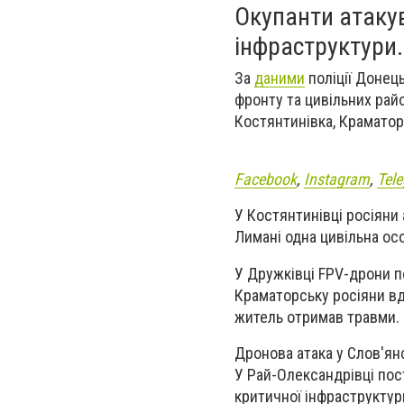
Окупанти атаку
інфраструктури.
За
даними
поліції Донець
фронту та цивільних райо
Костянтинівка, Краматор
Facebook
,
Instagram
,
Tel
У Костянтинівці росіяни
Лимані одна цивільна ос
У Дружківці FPV-дрони п
Краматорську росіяни в
житель отримав травми. 
Дронова атака у Слов'ян
У Рай-Олександрівці пос
критичної інфраструктур