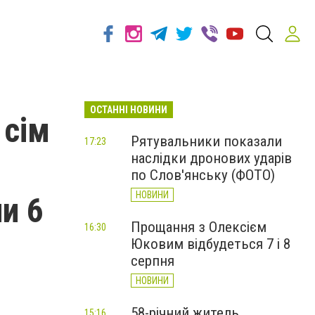
ОСТАННІ НОВИНИ
 сім
Рятувальники показали
17:23
наслідки дронових ударів
по Слов'янську (ФОТО)
НОВИНИ
ни 6
Прощання з Олексієм
16:30
Юковим відбудеться 7 і 8
серпня
НОВИНИ
58-річний житель
15:16