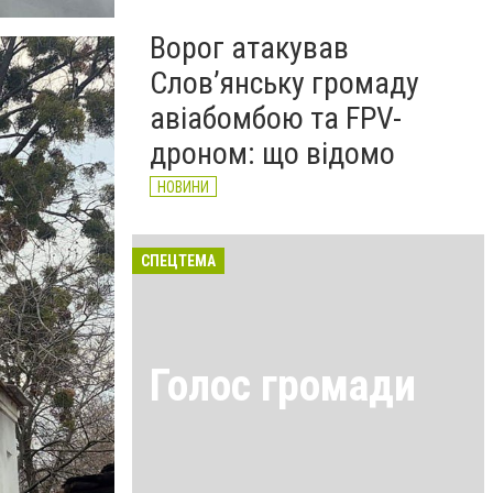
Ворог атакував
Слов’янську громаду
авіабомбою та FPV-
дроном: що відомо
НОВИНИ
СПЕЦТЕМА
Голос громади