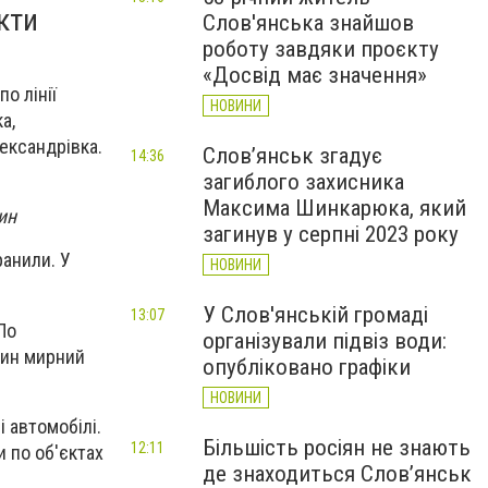
кти
Слов'янська знайшов
роботу завдяки проєкту
«Досвід має значення»
о лінії
НОВИНИ
а,
ександрівка.
Слов’янськ згадує
14:36
загиблого захисника
Максима Шинкарюка, який
ин
загинув у серпні 2023 року
ранили. У
НОВИНИ
У Слов'янській громаді
13:07
По
організували підвіз води:
дин мирний
опубліковано графіки
НОВИНИ
 автомобілі.
Більшість росіян не знають
12:11
 по об'єктах
де знаходиться Слов’янськ