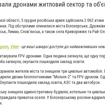
вали дронами житловий сектор та об'є
кої області, 5 грудня російська армія здійснила 2 062 атаки п
нах. Під обстрілами опинилися міста Білозерське, Дружківк
ськ, Лиман, Слов'янськ, а також села Криворіжжя та Рай-Ол
egram
,
Viber
- це ваші швидкі доступи до найважливіших нов
 атакували FPV-дронами. Одна людина загинула, ще одну по
оба загинула, окупанти пошкодили заклад освіти.
оранили жителів міста та знищили три цивільні автомобілі. 
дарили двома безпілотниками "Молнія-2" та FPV-дроном. О
Окупанти пошкодили заклад освіти, АЗС та два автобуси.
ську знищила адміністративну будівлю, котельню та цивільні
траждала приватна оселя. У Білозерському росіяни вдарили
и.