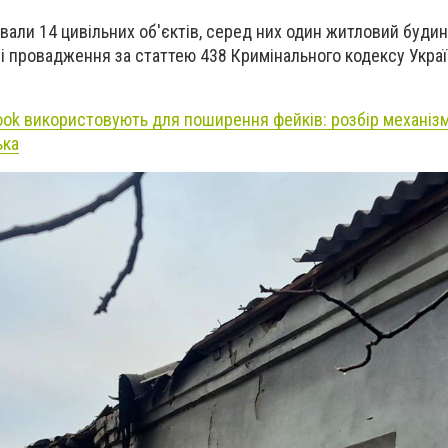
али 14 цивільних об'єктів, серед них один житловий будино
і провадження за статтею 438 Кримінального кодексу Украї
ook використовують для поширення фейків: розбір механізм
ька