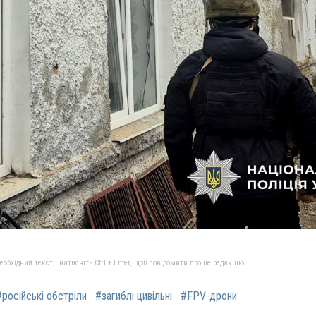
бхідний текст і натисніть Ctrl + Enter, щоб повідомити про це редакцію
#російські обстріли
#загиблі цивільні
#FPV-дрони