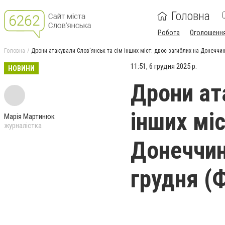
Головна
Робота
Оголошенн
Головна
Дрони атакували Слов'янськ та сім інших міст: двоє загиблих на Донеччин
11:51, 6 грудня 2025 р.
НОВИНИ
Дрони ат
інших міс
Марія Мартинюк
журналістка
Донеччині
грудня (