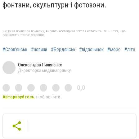
фонтани, скульптури і фотозони.
Якщо ви помітили помилку, виділіть необхідний текст і натисніть Ctrl + Enter, щоб
повідомити про це редакцію
#Слов’янськ
#новини
#Бердянськ
#відпочинок
#море
#літо
Олександра Пилипенко
Директорка медіанапрямку
0,0
Авторизуйтесь
, щоб оцінити