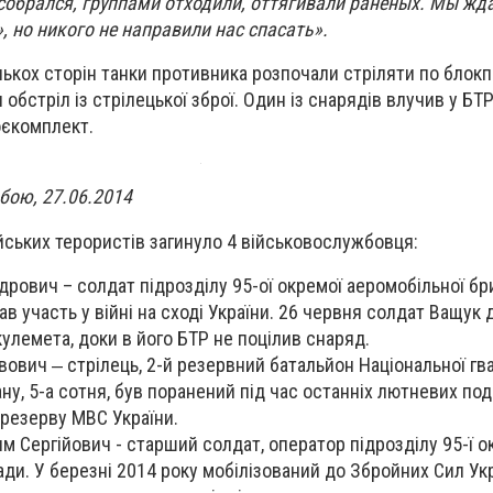
к собрался, группами отходили, оттягивали раненых. Мы жда
 но никого не направили нас спасать».
ькох сторін танки противника розпочали стріляти по блок
обстріл із стрілецької зброї. Один із снарядів влучив у БТР
оєкомплект.
 бою, 27.06.2014
ійських терористів загинуло 4 військовослужбовця:
дрович – солдат підрозділу 95-ої окремої аеромобільної бр
ав участь у війні на сході України. 26 червня солдат Ващук
 кулемета, доки в його БТР не поцілив снаряд.
ович ‒ стрілець, 2-й резервний батальйон Національної гва
у, 5-а сотня, був поранений під час останніх лютневих поді
резерву МВС України.
 Сергійович - старший солдат, оператор підрозділу 95-ї о
ади. У березні 2014 року мобілізований до Збройних Сил Укр