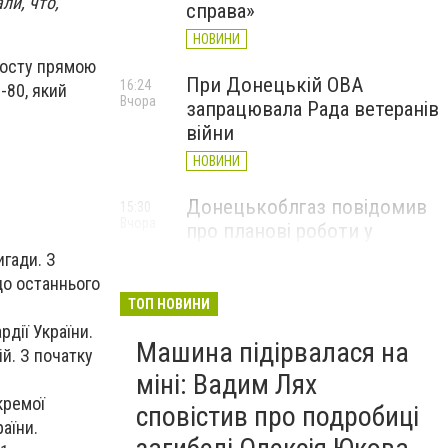
ли, что,
справа»
НОВИНИ
посту прямою
При Донецькій ОВА
16:24
-80, який
Вчора
запрацювала Рада ветеранів
війни
НОВИНИ
Донецькоблгаз повідомив
15:30
Вчора
про планові роботи у
Слов’янську: де відключать
игади. З
газ
 до останнього
ТОП НОВИНИ
НОВИНИ
рдії України.
Машина підірвалася на
й. З початку
міні: Вадим Лях
кремої
сповістив про подробиці
аїни.