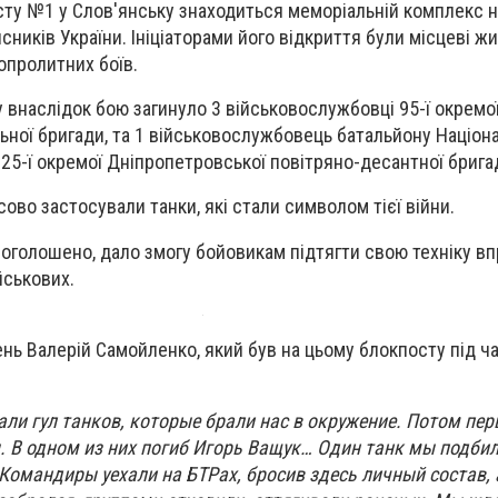
осту №1 у Слов'янську знаходиться меморіальній комплекс н
сників України. Ініціаторами його відкриття були місцеві жит
вопролитних боїв.
у внаслідок бою загинуло 3 військовослужбовці 95-ї окремо
ної бригади, та 1 військовослужбовець батальйону Націонал
 25-ї окремої Дніпропетровської повітряно-десантної брига
ово застосували танки, які стали символом тієї війни.
і оголошено, дало змогу бойовикам підтягти свою техніку в
ійськових.
нь Валерій Самойленко, який був на цьому блокпосту під ча
ли гул танков, которые брали нас в окружение. Потом пер
 В одном из них погиб Игорь Ващук… Один танк мы подбили,
 Командиры уехали на БТРах, бросив здесь личный состав,