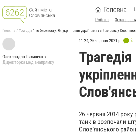
Головна
Робота
Оголошенн
Головна
Трагедія 1-го блокпосту. Як укріплення українських військових у Слов'янсь
2
11:24, 26 червня 2021 р.
Трагедія 
Олександра Пилипенко
Директорка медіанапрямку
укріплен
Слов'янсь
26 червня 2014 року 
танків розпочали ш
Слов’янського район