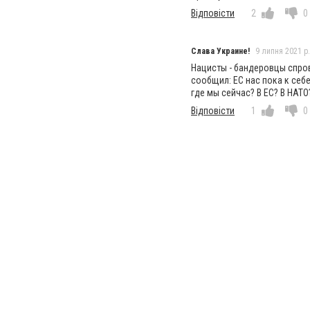
Відповісти
2
0
Слава Украине!
9 липня 2021 р.
Нацисты - бандеровцы спрово
сообщил: ЕС нас пока к себ
где мы сейчас? В ЕС? В НАТО
Відповісти
1
0