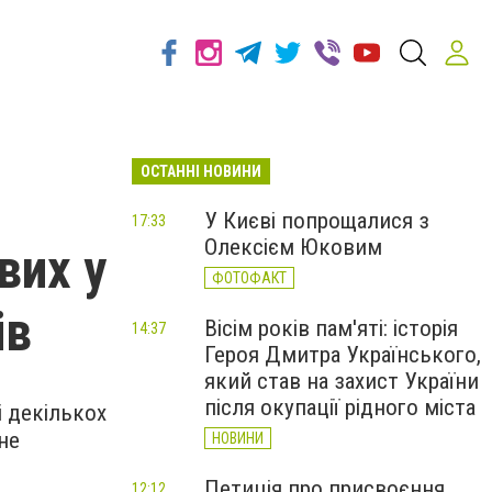
ОСТАННІ НОВИНИ
У Києві попрощалися з
17:33
Олексієм Юковим
вих у
ФОТОФАКТ
ів
Вісім років пам'яті: історія
14:37
Героя Дмитра Українського,
який став на захист України
після окупації рідного міста
і декількох
не
НОВИНИ
Петиція про присвоєння
12:12