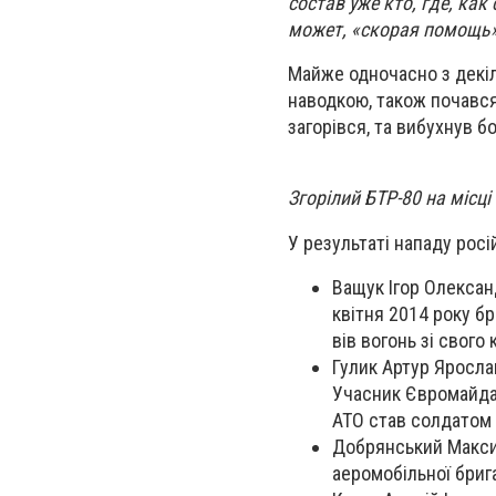
состав уже кто, где, ка
может, «скорая помощь»,
Майже одночасно з декіл
наводкою, також почався 
загорівся, та вибухнув б
Згорілий БТР-80 на місці
У результаті нападу рос
Ващук Ігор Олексан
квітня 2014 року бр
вів вогонь зі свого
Гулик Артур Ярослав
Учасник Євромайдан
АТО став солдатом 
Добрянський Максим
аеромобільної бриг