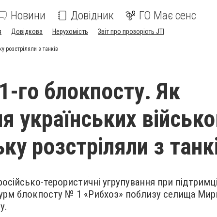
Новини
Довідник
ГО Має сенс
я
Довідкова
Нерухомість
Звіт про прозорість JTI
ку розстріляли з танків
1-го блокпосту. Як
ня українських військо
ку розстріляли з танк
російсько-терористичні угрупування при підтримц
турм блокпосту № 1 «Рибхоз» поблизу селища Мир
у.