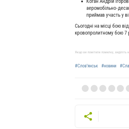
Коган Андрій Ігоро
аеромобільно-десан
приймав участь у ві
Сьогодні на місці бою в
кровопролитному бою 7 
Якщо ви помітили помилку, виділіть нео
#Слов'янськ
#новини
#Сла