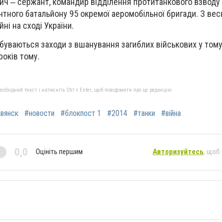
вич ‒ сержант, командир відділення протитанкового взводу 
тного батальйону 95 окремої аеромобільної бригади. З вес
йні на сході України.
ідбуваються заходи з вшанування загиблих військових у том
років тому.
бхідний текст і натисніть Ctrl + Enter, щоб повідомити про це редакцію
вянск
#новости
#блокпост 1
#2014
#танки
#війна
0,0
Оцініть першим
Авторизуйтесь
, щоб