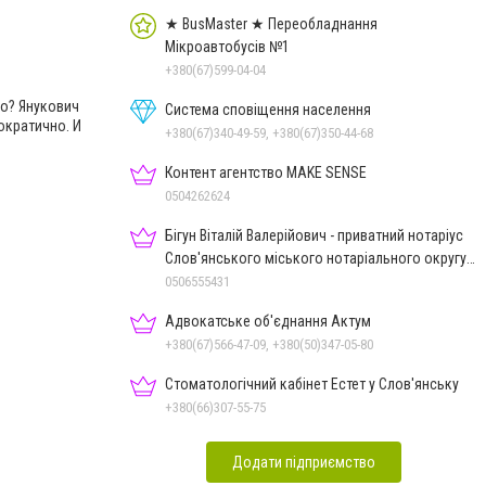
★ BusMaster ★ Переобладнання
Мікроавтобусів №1
+380(67)599-04-04
го? Янукович
Система сповіщення населення
ократично. И
+380(67)340-49-59, +380(67)350-44-68
Контент агентство MAKE SENSE
0504262624
Бігун Віталій Валерійович - приватний нотаріус
Слов'янського міського нотаріального округу
Дон.обл.
0506555431
Адвокатське об'єднання Актум
+380(67)566-47-09, +380(50)347-05-80
Стоматологічний кабінет Естет у Слов'янську
+380(66)307-55-75
Додати підприємство