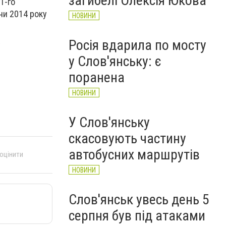
загибелі Олексія Юкова
1-го
ни 2014 року
НОВИНИ
Росія вдарила по мосту
у
у Слов'янську: є
поранена
НОВИНИ
У Слов'янську
скасовують частину
автобусних маршрутів
 оцінити
НОВИНИ
Слов'янськ увесь день 5
серпня був під атаками