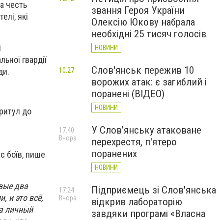
а честь
звання Героя України
елі, які
Олексію Юкову набрала
необхідні 25 тисяч голосів
ї
НОВИНИ
ьної гвардії
Слов'янськ пережив 10
10:27
ди.
ворожих атак: є загиблий і
поранені (ВІДЕО)
НОВИНИ
притул до
У Слов’янську атаковане
17:40
Вчора
перехрестя, п'ятеро
поранених
с боїв, пише
НОВИНИ
вые два
Підприємець зі Слов'янська
17:24
 и это всё,
Вчора
відкрив лабораторію
 а личный
завдяки програмі «Власна