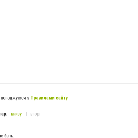
я погоджуюся з
Правилами сайту
тар:
внизу
вгорі
ло быть.