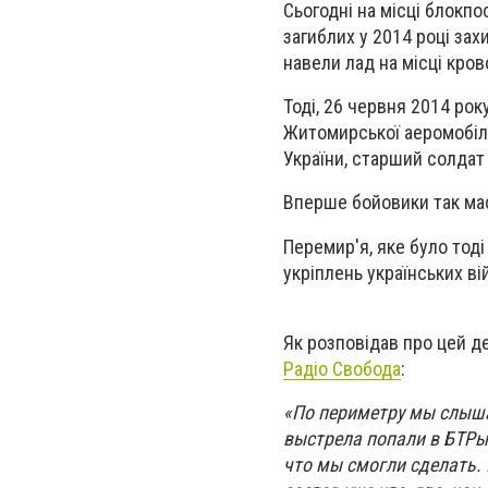
Сьогодні на місці блокп
загиблих у 2014 році захи
навели лад на місці кро
Тоді, 26 червня 2014 рок
Житомирської аеромобіль
України, старший солдат
Вперше бойовики так мас
Перемир'я, яке було тод
укріплень українських в
Як розповідав про цей де
Радіо Свобода
:
«По периметру мы слыша
выстрела попали в БТРы.
что мы смогли сделать.