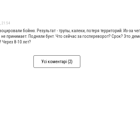
, 21:54
цировали бойню. Результат - трупы, калеки, потеря территорий. Из-за че
е не принимает. Подняли бунт. Что сейчас за госпереворот? Срок? Это дем
? Через 8-10 лет?
Усі коментарі (2)